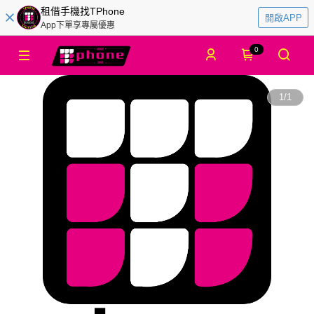
租借手機找TPhone
開啟APP
App下單享專屬優惠
0
1
/
1