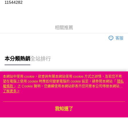
11544282
3 期 0 利率 每期
NT$133
21家銀行
6 期 0 利率 每期
NT$66
21家銀行
合作金庫商業銀行
第一商業銀行
華南商業銀行
彰化商業銀行
合作金庫商業銀行
第一商業銀行
LINE Pay
相關推薦
上海商業儲蓄銀行
台北富邦商業銀行
華南商業銀行
彰化商業銀行
國泰世華商業銀行
兆豐國際商業銀行
Apple Pay
上海商業儲蓄銀行
台北富邦商業銀行
客服
臺灣中小企業銀行
台中商業銀行
國泰世華商業銀行
兆豐國際商業銀行
匯豐（台灣）商業銀行
華泰商業銀行
悠遊付
臺灣中小企業銀行
台中商業銀行
聯邦商業銀行
遠東國際商業銀行
匯豐（台灣）商業銀行
華泰商業銀行
本分類熱銷
全站排行
ATM付款
元大商業銀行
永豐商業銀行
聯邦商業銀行
遠東國際商業銀行
玉山商業銀行
星展（台灣）商業銀行
元大商業銀行
永豐商業銀行
台新國際商業銀行
中國信託商業銀行
運送方式
玉山商業銀行
星展（台灣）商業銀行
本網站中使用 cookie，欲查詢有關本網站使用 cookie 方式之詳情，及若您不希
台灣樂天信用卡公司
台新國際商業銀行
中國信託商業銀行
熱門標籤
望在電腦上使用 cookie 時應如何變更電腦的 cookie 設定，請參閱本網站「
隱私
無
台灣樂天信用卡公司
權條款
」之 Cookie 聲明。您繼續使用本網站即表示您同意本公司得按本網站使
每筆NT$100，滿NT$50(含以上)免運費
用條款之 Cookie 聲明使用 cookie。
了解更多 >
我知道了