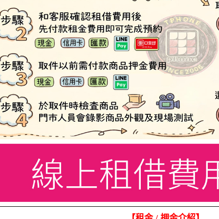
【租金
/
押金介紹】