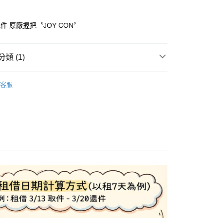
期付款
0 利率 每期
NT$23
21家銀行
配件 原廠握把〝JOY CON〞
0 利率 每期
NT$11
21家銀行
庫商業銀行
第一商業銀行
業銀行
彰化商業銀行
庫商業銀行
第一商業銀行
業儲蓄銀行
台北富邦商業銀行
類 (1)
業銀行
彰化商業銀行
華商業銀行
兆豐國際商業銀行
業儲蓄銀行
台北富邦商業銀行
SWITCH / PS5
【租】SWITCH 主機/遊戲片
小企業銀行
台中商業銀行
華商業銀行
兆豐國際商業銀行
客服
台灣）商業銀行
華泰商業銀行
小企業銀行
台中商業銀行
業銀行
遠東國際商業銀行
台灣）商業銀行
華泰商業銀行
業銀行
永豐商業銀行
業銀行
遠東國際商業銀行
業銀行
星展（台灣）商業銀行
業銀行
永豐商業銀行
際商業銀行
中國信託商業銀行
業銀行
星展（台灣）商業銀行
天信用卡公司
際商業銀行
中國信託商業銀行
天信用卡公司
~3工作天(國定假日無配送)
5，滿NT$199(含以上)免運費
台北信義門市 (租借商品請先詢問客服)
00，滿NT$199(含以上)免運費