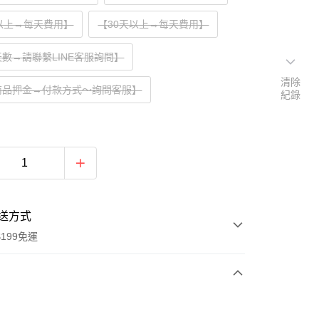
以上→每天費用】
【30天以上→每天費用】
數→請聯繫LINE客服詢問】
清除
商品押金→付款方式～詢問客服】
紀錄
送方式
199免運
次付款