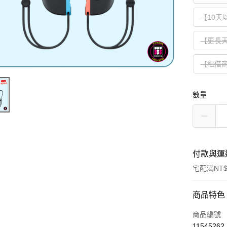
【10天
【更長天
【租借
數量
付款與運
宅配滿NT$
付款方式
商品特色
信用卡一
商品編號
11545262