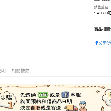
信用卡分
銷售重點
3 期 
SWITCH
6 期 
合作金
華南商
合作金
LINE Pay
上海商
商品相關分
華南商
國泰世
Apple Pay
上海商
🎮【租電玩】
臺灣中
國泰世
分享
匯豐（
悠遊付
臺灣中
聯邦商
匯豐（
ATM付款
元大商
聯邦商
玉山商
元大商
台新國
玉山商
說明
相關推薦
運送方式
台灣樂
台新國
台灣樂
便利帶 2
每筆NT$6
到店自取-
每筆NT$1