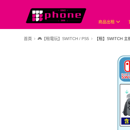
商品出租
首頁
🎮【租電玩】SWITCH / PS5
【租】SWITCH 主