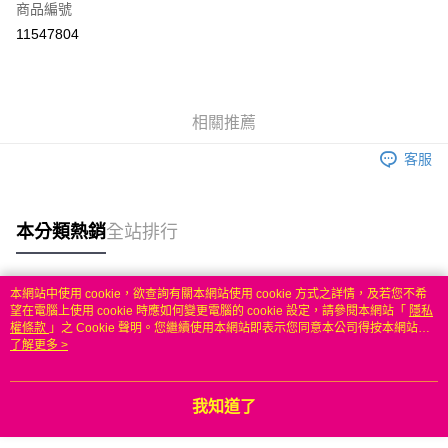
商品編號
信用卡分期付款
11547804
3 期 0 利率 每期
NT$416
21家銀行
6 期 0 利率 每期
NT$208
21家銀行
合作金庫商業銀行
第一商業銀行
華南商業銀行
彰化商業銀行
合作金庫商業銀行
第一商業銀行
LINE Pay
相關推薦
上海商業儲蓄銀行
台北富邦商業銀行
華南商業銀行
彰化商業銀行
國泰世華商業銀行
兆豐國際商業銀行
Apple Pay
上海商業儲蓄銀行
台北富邦商業銀行
客服
臺灣中小企業銀行
台中商業銀行
國泰世華商業銀行
兆豐國際商業銀行
匯豐（台灣）商業銀行
華泰商業銀行
悠遊付
臺灣中小企業銀行
台中商業銀行
聯邦商業銀行
遠東國際商業銀行
匯豐（台灣）商業銀行
華泰商業銀行
本分類熱銷
全站排行
ATM付款
元大商業銀行
永豐商業銀行
聯邦商業銀行
遠東國際商業銀行
玉山商業銀行
星展（台灣）商業銀行
元大商業銀行
永豐商業銀行
台新國際商業銀行
中國信託商業銀行
運送方式
玉山商業銀行
星展（台灣）商業銀行
本網站中使用 cookie，欲查詢有關本網站使用 cookie 方式之詳情，及若您不希
台灣樂天信用卡公司
台新國際商業銀行
中國信託商業銀行
熱門標籤
望在電腦上使用 cookie 時應如何變更電腦的 cookie 設定，請參閱本網站「
隱私
無
台灣樂天信用卡公司
權條款
」之 Cookie 聲明。您繼續使用本網站即表示您同意本公司得按本網站使
每筆NT$100，滿NT$50(含以上)免運費
用條款之 Cookie 聲明使用 cookie。
了解更多 >
我知道了