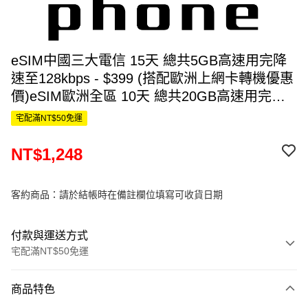
eSIM中國三大電信 15天 總共5GB高速用完降
速至128kbps - $399 (搭配歐洲上網卡轉機優惠
價)eSIM歐洲全區 10天 總共20GB高速用完降
速至128kbps - $849 總共$1248
宅配滿NT$50免運
NT$1,248
客約商品：請於結帳時在備註欄位填寫可收貨日期
付款與運送方式
宅配滿NT$50免運
付款方式
商品特色
信用卡一次付款