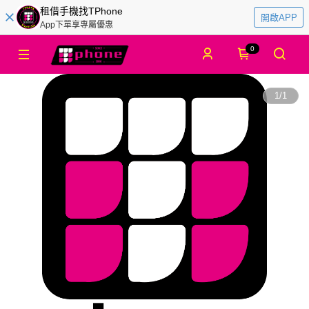
租借手機找TPhone
開啟APP
App下單享專屬優惠
0
1
/
1