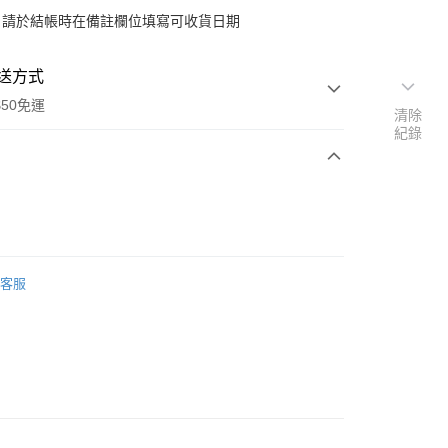
：請於結帳時在備註欄位填寫可收貨日期
送方式
$50免運
清除
紀錄
次付款
期付款
0 利率 每期
NT$640
21家銀行
客服
0 利率 每期
NT$320
21家銀行
庫商業銀行
第一商業銀行
業銀行
彰化商業銀行
庫商業銀行
第一商業銀行
業儲蓄銀行
台北富邦商業銀行
業銀行
彰化商業銀行
華商業銀行
兆豐國際商業銀行
業儲蓄銀行
台北富邦商業銀行
小企業銀行
台中商業銀行
華商業銀行
兆豐國際商業銀行
台灣）商業銀行
華泰商業銀行
小企業銀行
台中商業銀行
業銀行
遠東國際商業銀行
台灣）商業銀行
華泰商業銀行
業銀行
永豐商業銀行