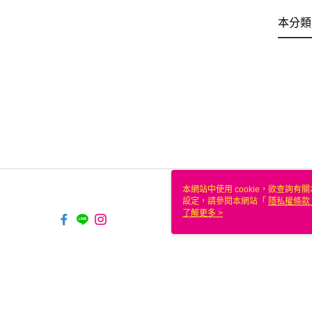
本分類
本網站中使用 cookie，欲查詢有關
設定，請參閱本網站「
隱私權條款
使用 cookie。
了解更多 >