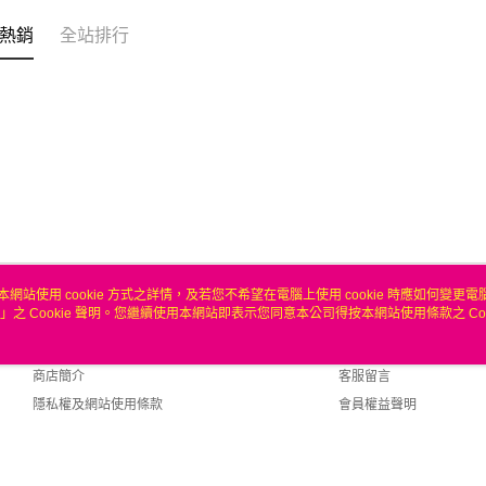
聯邦商
玉山商
元大商
熱銷
全站排行
台新國
玉山商
運送方式
台灣樂
台新國
台灣樂
無
每筆NT$1
本網站使用 cookie 方式之詳情，及若您不希望在電腦上使用 cookie 時應如何變更電腦的
」之 Cookie 聲明。您繼續使用本網站即表示您同意本公司得按本網站使用條款之 Coo
關於我們
客服資訊
品牌故事
購物說明
商店簡介
客服留言
隱私權及網站使用條款
會員權益聲明
聯絡我們