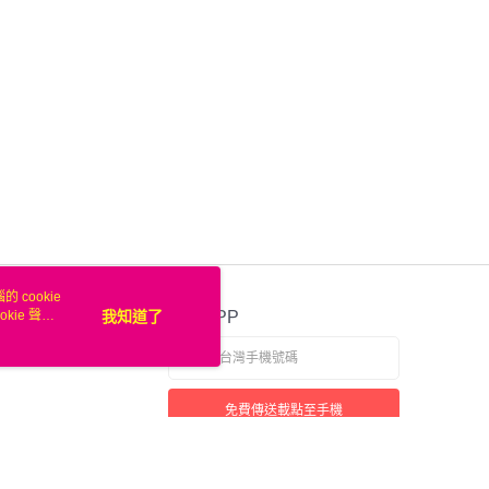
業銀行
遠東國際商業銀行
業銀行
星展（台灣）商業銀行
業銀行
永豐商業銀行
際商業銀行
中國信託商業銀行
業銀行
星展（台灣）商業銀行
天信用卡公司
際商業銀行
中國信託商業銀行
天信用卡公司
00，滿NT$50(含以上)免運費
 cookie
kie 聲明
我知道了
官方APP
免費傳送載點至手機