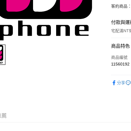
客約商品
付款與運
宅配滿NT
付款方式
商品特色
信用卡一
商品編號
11560192
信用卡分
3 期 
分享
6 期 
合作金
華南商
合作金
LINE Pay
上海商
華南商
國泰世
Apple Pay
上海商
臺灣中
國泰世
推薦
匯豐（
悠遊付
臺灣中
聯邦商
匯豐（
ATM付款
元大商