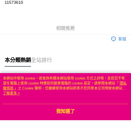
11573610
3 期 0 利率 每期
NT$259
21家銀行
6 期 0 利率 每期
NT$129
21家銀行
合作金庫商業銀行
第一商業銀行
華南商業銀行
彰化商業銀行
合作金庫商業銀行
第一商業銀行
LINE Pay
相關推薦
上海商業儲蓄銀行
台北富邦商業銀行
華南商業銀行
彰化商業銀行
國泰世華商業銀行
兆豐國際商業銀行
Apple Pay
上海商業儲蓄銀行
台北富邦商業銀行
客服
臺灣中小企業銀行
台中商業銀行
國泰世華商業銀行
兆豐國際商業銀行
匯豐（台灣）商業銀行
華泰商業銀行
悠遊付
臺灣中小企業銀行
台中商業銀行
聯邦商業銀行
遠東國際商業銀行
匯豐（台灣）商業銀行
華泰商業銀行
本分類熱銷
全站排行
ATM付款
元大商業銀行
永豐商業銀行
聯邦商業銀行
遠東國際商業銀行
玉山商業銀行
星展（台灣）商業銀行
元大商業銀行
永豐商業銀行
台新國際商業銀行
中國信託商業銀行
運送方式
玉山商業銀行
星展（台灣）商業銀行
本網站中使用 cookie，欲查詢有關本網站使用 cookie 方式之詳情，及若您不希
台灣樂天信用卡公司
台新國際商業銀行
中國信託商業銀行
熱門標籤
望在電腦上使用 cookie 時應如何變更電腦的 cookie 設定，請參閱本網站「
隱私
無
台灣樂天信用卡公司
權條款
」之 Cookie 聲明。您繼續使用本網站即表示您同意本公司得按本網站使
每筆NT$100，滿NT$50(含以上)免運費
用條款之 Cookie 聲明使用 cookie。
了解更多 >
我知道了