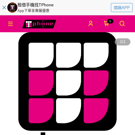
租借手機找TPhone
開啟APP
App下單享專屬優惠
0
1
/
1