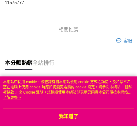
11575777
3 期 0 利率 每期
NT$216
21家銀行
6 期 0 利率 每期
NT$108
21家銀行
合作金庫商業銀行
第一商業銀行
華南商業銀行
彰化商業銀行
合作金庫商業銀行
第一商業銀行
LINE Pay
相關推薦
上海商業儲蓄銀行
台北富邦商業銀行
華南商業銀行
彰化商業銀行
國泰世華商業銀行
兆豐國際商業銀行
Apple Pay
上海商業儲蓄銀行
台北富邦商業銀行
客服
臺灣中小企業銀行
台中商業銀行
國泰世華商業銀行
兆豐國際商業銀行
匯豐（台灣）商業銀行
華泰商業銀行
悠遊付
臺灣中小企業銀行
台中商業銀行
聯邦商業銀行
遠東國際商業銀行
匯豐（台灣）商業銀行
華泰商業銀行
本分類熱銷
全站排行
ATM付款
元大商業銀行
永豐商業銀行
聯邦商業銀行
遠東國際商業銀行
玉山商業銀行
星展（台灣）商業銀行
元大商業銀行
永豐商業銀行
台新國際商業銀行
中國信託商業銀行
運送方式
玉山商業銀行
星展（台灣）商業銀行
本網站中使用 cookie，欲查詢有關本網站使用 cookie 方式之詳情，及若您不希
台灣樂天信用卡公司
台新國際商業銀行
中國信託商業銀行
熱門標籤
望在電腦上使用 cookie 時應如何變更電腦的 cookie 設定，請參閱本網站「
隱私
無
台灣樂天信用卡公司
權條款
」之 Cookie 聲明。您繼續使用本網站即表示您同意本公司得按本網站使
每筆NT$100，滿NT$50(含以上)免運費
用條款之 Cookie 聲明使用 cookie。
了解更多 >
我知道了