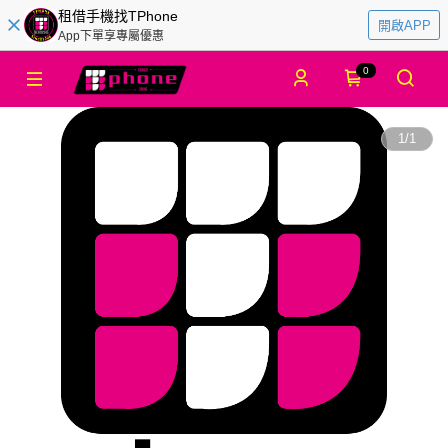
租借手機找TPhone
開啟APP
App下單享專屬優惠
0
1
/
1