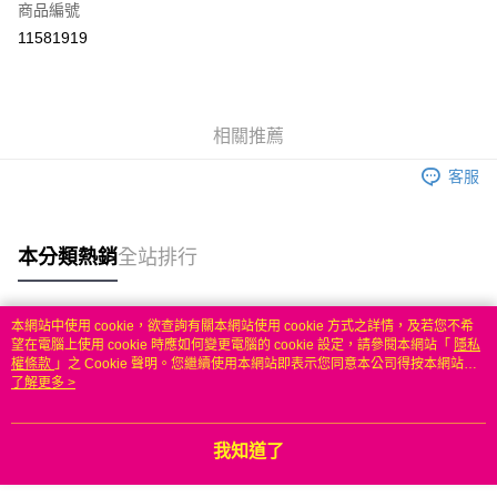
商品編號
信用卡分期付款
11581919
3 期 0 利率 每期
NT$183
21家銀行
6 期 0 利率 每期
NT$91
21家銀行
合作金庫商業銀行
第一商業銀行
華南商業銀行
彰化商業銀行
合作金庫商業銀行
第一商業銀行
LINE Pay
相關推薦
上海商業儲蓄銀行
台北富邦商業銀行
華南商業銀行
彰化商業銀行
國泰世華商業銀行
兆豐國際商業銀行
Apple Pay
上海商業儲蓄銀行
台北富邦商業銀行
客服
臺灣中小企業銀行
台中商業銀行
國泰世華商業銀行
兆豐國際商業銀行
匯豐（台灣）商業銀行
華泰商業銀行
悠遊付
臺灣中小企業銀行
台中商業銀行
聯邦商業銀行
遠東國際商業銀行
匯豐（台灣）商業銀行
華泰商業銀行
本分類熱銷
全站排行
ATM付款
元大商業銀行
永豐商業銀行
聯邦商業銀行
遠東國際商業銀行
玉山商業銀行
星展（台灣）商業銀行
元大商業銀行
永豐商業銀行
台新國際商業銀行
中國信託商業銀行
運送方式
玉山商業銀行
星展（台灣）商業銀行
本網站中使用 cookie，欲查詢有關本網站使用 cookie 方式之詳情，及若您不希
台灣樂天信用卡公司
台新國際商業銀行
中國信託商業銀行
熱門標籤
望在電腦上使用 cookie 時應如何變更電腦的 cookie 設定，請參閱本網站「
隱私
無
台灣樂天信用卡公司
權條款
」之 Cookie 聲明。您繼續使用本網站即表示您同意本公司得按本網站使
每筆NT$100，滿NT$50(含以上)免運費
用條款之 Cookie 聲明使用 cookie。
了解更多 >
我知道了