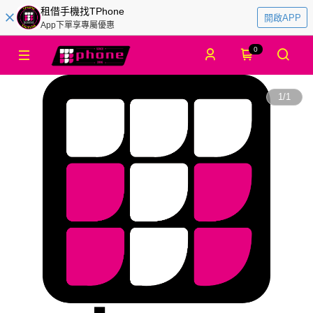
租借手機找TPhone
開啟APP
App下單享專屬優惠
0
1
/
1