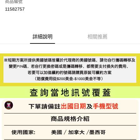
商品編號
信用卡分期付款
11582757
3 期 0 利率 每期
NT$366
21家銀行
6 期 0 利率 每期
NT$183
21家銀行
合作金庫商業銀行
第一商業銀行
華南商業銀行
彰化商業銀行
合作金庫商業銀行
第一商業銀行
LINE Pay
詳細說明
相關推薦
上海商業儲蓄銀行
台北富邦商業銀行
華南商業銀行
彰化商業銀行
國泰世華商業銀行
兆豐國際商業銀行
Apple Pay
上海商業儲蓄銀行
台北富邦商業銀行
臺灣中小企業銀行
台中商業銀行
國泰世華商業銀行
兆豐國際商業銀行
匯豐（台灣）商業銀行
華泰商業銀行
悠遊付
臺灣中小企業銀行
台中商業銀行
聯邦商業銀行
遠東國際商業銀行
匯豐（台灣）商業銀行
華泰商業銀行
ATM付款
元大商業銀行
永豐商業銀行
聯邦商業銀行
遠東國際商業銀行
玉山商業銀行
星展（台灣）商業銀行
元大商業銀行
永豐商業銀行
台新國際商業銀行
中國信託商業銀行
運送方式
玉山商業銀行
星展（台灣）商業銀行
台灣樂天信用卡公司
台新國際商業銀行
中國信託商業銀行
便利帶 2~3工作天(國定假日無配送)
台灣樂天信用卡公司
每筆NT$65，滿NT$199(含以上)免運費
到店自取-台北信義門市 (租借商品請先詢問客服)
每筆NT$100，滿NT$199(含以上)免運費