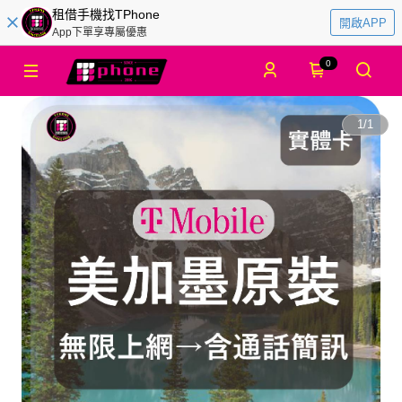
租借手機找TPhone
開啟APP
App下單享專屬優惠
0
1
/
1