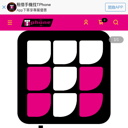
租借手機找TPhone
開啟APP
App下單享專屬優惠
0
1
/
1