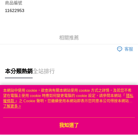
商品編號
信用卡分期付款
11622953
3 期 0 利率 每期
NT$866
21家銀行
6 期 0 利率 每期
NT$433
21家銀行
合作金庫商業銀行
第一商業銀行
華南商業銀行
彰化商業銀行
合作金庫商業銀行
第一商業銀行
LINE Pay
相關推薦
上海商業儲蓄銀行
台北富邦商業銀行
華南商業銀行
彰化商業銀行
國泰世華商業銀行
兆豐國際商業銀行
Apple Pay
上海商業儲蓄銀行
台北富邦商業銀行
客服
臺灣中小企業銀行
台中商業銀行
國泰世華商業銀行
兆豐國際商業銀行
匯豐（台灣）商業銀行
華泰商業銀行
悠遊付
臺灣中小企業銀行
台中商業銀行
聯邦商業銀行
遠東國際商業銀行
匯豐（台灣）商業銀行
華泰商業銀行
本分類熱銷
全站排行
ATM付款
元大商業銀行
永豐商業銀行
聯邦商業銀行
遠東國際商業銀行
玉山商業銀行
星展（台灣）商業銀行
元大商業銀行
永豐商業銀行
台新國際商業銀行
中國信託商業銀行
運送方式
玉山商業銀行
星展（台灣）商業銀行
本網站中使用 cookie，欲查詢有關本網站使用 cookie 方式之詳情，及若您不希
台灣樂天信用卡公司
台新國際商業銀行
中國信託商業銀行
熱門標籤
望在電腦上使用 cookie 時應如何變更電腦的 cookie 設定，請參閱本網站「
隱私
無
台灣樂天信用卡公司
權條款
」之 Cookie 聲明。您繼續使用本網站即表示您同意本公司得按本網站使
每筆NT$100，滿NT$50(含以上)免運費
用條款之 Cookie 聲明使用 cookie。
了解更多 >
我知道了