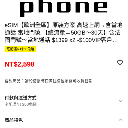
eSIM【歐洲全區】原裝方案 高速上網→含當地
通話 當地門號 【總流量→50GB～30天】含法
國門號～當地通話 $1399 x2 -$100VIP客戶優
惠 x2 =$2598
宅配滿NT$50免運
NT$2,598
客約商品：請於結帳時在備註欄位填寫可收貨日期
付款與運送方式
宅配滿NT$50免運
付款方式
商品特色
信用卡一次付款