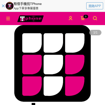
租借手機找TPhone
開啟APP
App下單享專屬優惠
0
1
/
1