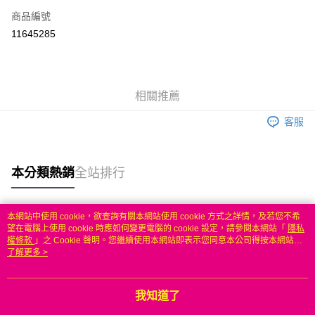
商品編號
信用卡分期付款
11645285
3 期 0 利率 每期
NT$266
21家銀行
6 期 0 利率 每期
NT$133
21家銀行
合作金庫商業銀行
第一商業銀行
華南商業銀行
彰化商業銀行
合作金庫商業銀行
第一商業銀行
LINE Pay
相關推薦
上海商業儲蓄銀行
台北富邦商業銀行
華南商業銀行
彰化商業銀行
國泰世華商業銀行
兆豐國際商業銀行
Apple Pay
上海商業儲蓄銀行
台北富邦商業銀行
客服
臺灣中小企業銀行
台中商業銀行
國泰世華商業銀行
兆豐國際商業銀行
匯豐（台灣）商業銀行
華泰商業銀行
悠遊付
臺灣中小企業銀行
台中商業銀行
聯邦商業銀行
遠東國際商業銀行
匯豐（台灣）商業銀行
華泰商業銀行
本分類熱銷
全站排行
ATM付款
元大商業銀行
永豐商業銀行
聯邦商業銀行
遠東國際商業銀行
玉山商業銀行
星展（台灣）商業銀行
元大商業銀行
永豐商業銀行
台新國際商業銀行
中國信託商業銀行
運送方式
玉山商業銀行
星展（台灣）商業銀行
本網站中使用 cookie，欲查詢有關本網站使用 cookie 方式之詳情，及若您不希
台灣樂天信用卡公司
台新國際商業銀行
中國信託商業銀行
熱門標籤
望在電腦上使用 cookie 時應如何變更電腦的 cookie 設定，請參閱本網站「
隱私
無
台灣樂天信用卡公司
權條款
」之 Cookie 聲明。您繼續使用本網站即表示您同意本公司得按本網站使
每筆NT$100，滿NT$50(含以上)免運費
用條款之 Cookie 聲明使用 cookie。
了解更多 >
我知道了