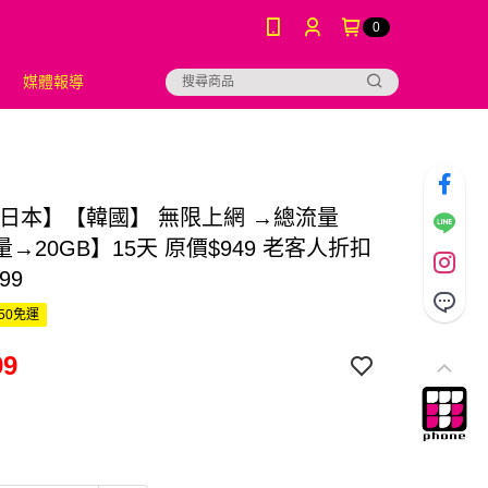
0
媒體報導
M【日本】【韓國】 無限上網 →總流量
→20GB】15天 原價$949 老客人折扣
99
50免運
99