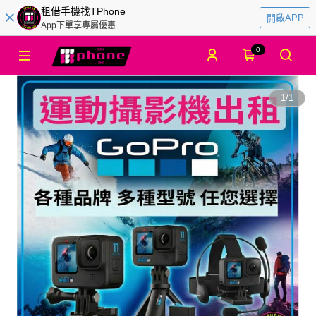
租借手機找TPhone
開啟APP
App下單享專屬優惠
0
1
/
1