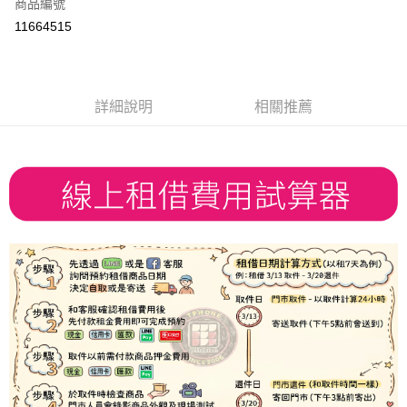
商品編號
信用卡分期付款
11664515
3 期 0 利率 每期
NT$26
21家銀行
6 期 0 利率 每期
NT$13
21家銀行
合作金庫商業銀行
第一商業銀行
華南商業銀行
彰化商業銀行
合作金庫商業銀行
第一商業銀行
LINE Pay
詳細說明
相關推薦
上海商業儲蓄銀行
台北富邦商業銀行
華南商業銀行
彰化商業銀行
國泰世華商業銀行
兆豐國際商業銀行
Apple Pay
上海商業儲蓄銀行
台北富邦商業銀行
臺灣中小企業銀行
台中商業銀行
國泰世華商業銀行
兆豐國際商業銀行
匯豐（台灣）商業銀行
華泰商業銀行
悠遊付
臺灣中小企業銀行
台中商業銀行
聯邦商業銀行
遠東國際商業銀行
匯豐（台灣）商業銀行
華泰商業銀行
ATM付款
元大商業銀行
永豐商業銀行
聯邦商業銀行
遠東國際商業銀行
玉山商業銀行
星展（台灣）商業銀行
元大商業銀行
永豐商業銀行
台新國際商業銀行
中國信託商業銀行
運送方式
玉山商業銀行
星展（台灣）商業銀行
台灣樂天信用卡公司
台新國際商業銀行
中國信託商業銀行
便利帶 2~3工作天(國定假日無配送)
台灣樂天信用卡公司
每筆NT$65，滿NT$199(含以上)免運費
到店自取-台北信義門市 (租借商品請先詢問客服)
每筆NT$100，滿NT$199(含以上)免運費