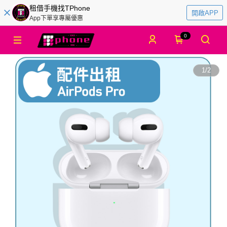
租借手機找TPhone
開啟APP
App下單享專屬優惠
0
1
/
2