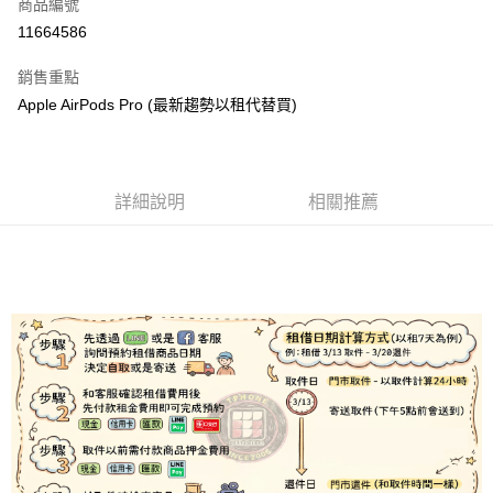
商品編號
信用卡分期付款
11664586
3 期 0 利率 每期
NT$26
21家銀行
銷售重點
6 期 0 利率 每期
NT$13
21家銀行
合作金庫商業銀行
第一商業銀行
Apple AirPods Pro (最新趨勢以租代替買)
華南商業銀行
彰化商業銀行
合作金庫商業銀行
第一商業銀行
LINE Pay
上海商業儲蓄銀行
台北富邦商業銀行
華南商業銀行
彰化商業銀行
國泰世華商業銀行
兆豐國際商業銀行
Apple Pay
上海商業儲蓄銀行
台北富邦商業銀行
臺灣中小企業銀行
台中商業銀行
國泰世華商業銀行
兆豐國際商業銀行
詳細說明
相關推薦
匯豐（台灣）商業銀行
華泰商業銀行
悠遊付
臺灣中小企業銀行
台中商業銀行
聯邦商業銀行
遠東國際商業銀行
匯豐（台灣）商業銀行
華泰商業銀行
ATM付款
元大商業銀行
永豐商業銀行
聯邦商業銀行
遠東國際商業銀行
玉山商業銀行
星展（台灣）商業銀行
元大商業銀行
永豐商業銀行
台新國際商業銀行
中國信託商業銀行
運送方式
玉山商業銀行
星展（台灣）商業銀行
台灣樂天信用卡公司
台新國際商業銀行
中國信託商業銀行
便利帶 2~3工作天(國定假日無配送)
台灣樂天信用卡公司
每筆NT$65，滿NT$199(含以上)免運費
到店自取-台北信義門市 (租借商品請先詢問客服)
每筆NT$100，滿NT$199(含以上)免運費