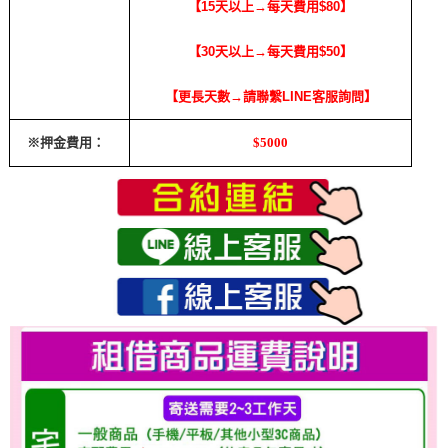
【15天以上→每天費用$80】
【30天以上→每天費用$50】
【更長天數→請聯繫LINE客服詢問】
※押金費用：
$5000