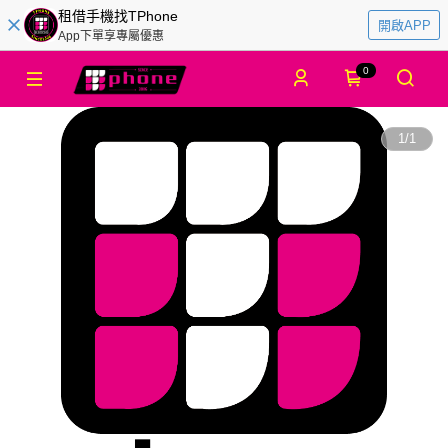
租借手機找TPhone
開啟APP
App下單享專屬優惠
0
1
/
1