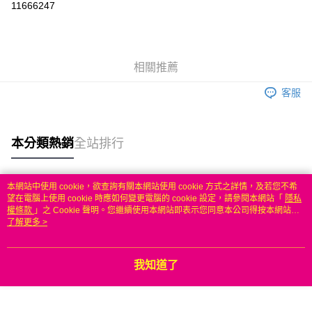
11666247
3 期 0 利率 每期
NT$1,032
21家銀行
6 期 0 利率 每期
NT$516
21家銀行
合作金庫商業銀行
第一商業銀行
華南商業銀行
彰化商業銀行
合作金庫商業銀行
第一商業銀行
LINE Pay
相關推薦
上海商業儲蓄銀行
台北富邦商業銀行
華南商業銀行
彰化商業銀行
國泰世華商業銀行
兆豐國際商業銀行
Apple Pay
上海商業儲蓄銀行
台北富邦商業銀行
客服
臺灣中小企業銀行
台中商業銀行
國泰世華商業銀行
兆豐國際商業銀行
匯豐（台灣）商業銀行
華泰商業銀行
悠遊付
臺灣中小企業銀行
台中商業銀行
聯邦商業銀行
遠東國際商業銀行
匯豐（台灣）商業銀行
華泰商業銀行
本分類熱銷
全站排行
ATM付款
元大商業銀行
永豐商業銀行
聯邦商業銀行
遠東國際商業銀行
玉山商業銀行
星展（台灣）商業銀行
元大商業銀行
永豐商業銀行
台新國際商業銀行
中國信託商業銀行
運送方式
玉山商業銀行
星展（台灣）商業銀行
本網站中使用 cookie，欲查詢有關本網站使用 cookie 方式之詳情，及若您不希
台灣樂天信用卡公司
台新國際商業銀行
中國信託商業銀行
熱門標籤
望在電腦上使用 cookie 時應如何變更電腦的 cookie 設定，請參閱本網站「
隱私
無
台灣樂天信用卡公司
權條款
」之 Cookie 聲明。您繼續使用本網站即表示您同意本公司得按本網站使
每筆NT$100，滿NT$50(含以上)免運費
用條款之 Cookie 聲明使用 cookie。
了解更多 >
我知道了