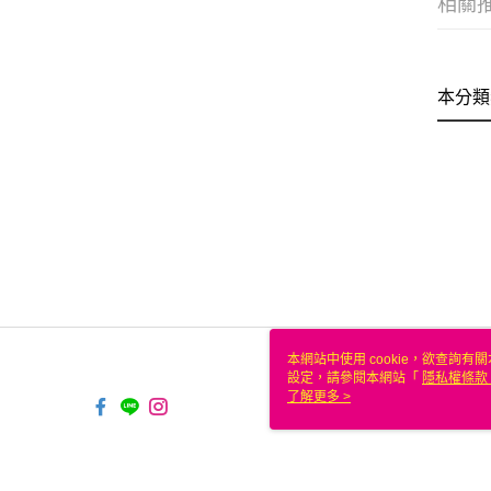
相關
本分類
本網站中使用 cookie，欲查詢有關
設定，請參閱本網站「
隱私權條款
使用 cookie。
了解更多 >