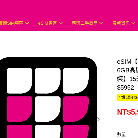
實體SIM專區
eSIM專區
嚴選二手商品
最新資訊
eSIM
6GB高
裝】15
$5952
宅配滿NT$
NT$5,
數量