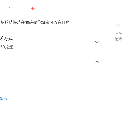
：請於結帳時在備註欄位填寫可收貨日期
清除
送方式
紀錄
$50免運
次付款
期付款
0 利率 每期
NT$1,984
21家銀行
客服
0 利率 每期
NT$992
21家銀行
庫商業銀行
第一商業銀行
業銀行
彰化商業銀行
庫商業銀行
第一商業銀行
業儲蓄銀行
台北富邦商業銀行
業銀行
彰化商業銀行
華商業銀行
兆豐國際商業銀行
業儲蓄銀行
台北富邦商業銀行
小企業銀行
台中商業銀行
華商業銀行
兆豐國際商業銀行