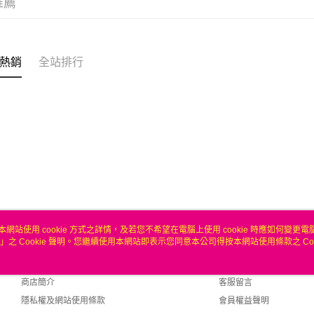
推薦
匯豐（
悠遊付
臺灣中
聯邦商
匯豐（
ATM付款
元大商
聯邦商
玉山商
元大商
熱銷
全站排行
台新國
玉山商
運送方式
台灣樂
台新國
台灣樂
無
每筆NT$1
本網站使用 cookie 方式之詳情，及若您不希望在電腦上使用 cookie 時應如何變更電腦的
」之 Cookie 聲明。您繼續使用本網站即表示您同意本公司得按本網站使用條款之 Coo
關於我們
客服資訊
品牌故事
購物說明
商店簡介
客服留言
隱私權及網站使用條款
會員權益聲明