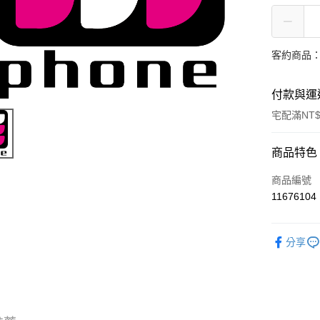
客約商品
付款與運
宅配滿NT
付款方式
商品特色
信用卡一
商品編號
11676104
信用卡分
3 期 
分享
6 期 
合作金
華南商
合作金
LINE Pay
上海商
華南商
國泰世
Apple Pay
上海商
臺灣中
國泰世