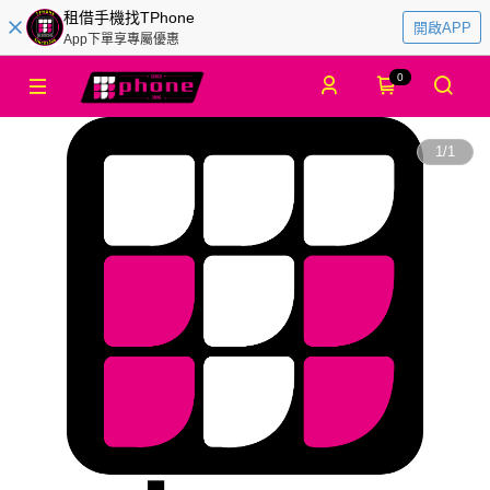
租借手機找TPhone
開啟APP
App下單享專屬優惠
0
1
/
1