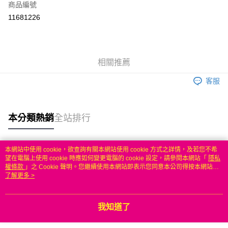
商品編號
信用卡分期付款
11681226
3 期 0 利率 每期
NT$209
21家銀行
6 期 0 利率 每期
NT$104
21家銀行
合作金庫商業銀行
第一商業銀行
華南商業銀行
彰化商業銀行
合作金庫商業銀行
第一商業銀行
LINE Pay
相關推薦
上海商業儲蓄銀行
台北富邦商業銀行
華南商業銀行
彰化商業銀行
國泰世華商業銀行
兆豐國際商業銀行
Apple Pay
上海商業儲蓄銀行
台北富邦商業銀行
客服
臺灣中小企業銀行
台中商業銀行
國泰世華商業銀行
兆豐國際商業銀行
匯豐（台灣）商業銀行
華泰商業銀行
悠遊付
臺灣中小企業銀行
台中商業銀行
聯邦商業銀行
遠東國際商業銀行
匯豐（台灣）商業銀行
華泰商業銀行
本分類熱銷
全站排行
ATM付款
元大商業銀行
永豐商業銀行
聯邦商業銀行
遠東國際商業銀行
玉山商業銀行
星展（台灣）商業銀行
元大商業銀行
永豐商業銀行
台新國際商業銀行
中國信託商業銀行
運送方式
玉山商業銀行
星展（台灣）商業銀行
本網站中使用 cookie，欲查詢有關本網站使用 cookie 方式之詳情，及若您不希
台灣樂天信用卡公司
台新國際商業銀行
中國信託商業銀行
熱門標籤
望在電腦上使用 cookie 時應如何變更電腦的 cookie 設定，請參閱本網站「
隱私
無
台灣樂天信用卡公司
權條款
」之 Cookie 聲明。您繼續使用本網站即表示您同意本公司得按本網站使
每筆NT$100，滿NT$50(含以上)免運費
用條款之 Cookie 聲明使用 cookie。
了解更多 >
我知道了