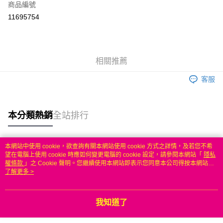
商品編號
信用卡分期付款
11695754
3 期 0 利率 每期
NT$216
21家銀行
6 期 0 利率 每期
NT$108
21家銀行
合作金庫商業銀行
第一商業銀行
華南商業銀行
彰化商業銀行
合作金庫商業銀行
第一商業銀行
LINE Pay
相關推薦
上海商業儲蓄銀行
台北富邦商業銀行
華南商業銀行
彰化商業銀行
國泰世華商業銀行
兆豐國際商業銀行
Apple Pay
上海商業儲蓄銀行
台北富邦商業銀行
客服
臺灣中小企業銀行
台中商業銀行
國泰世華商業銀行
兆豐國際商業銀行
匯豐（台灣）商業銀行
華泰商業銀行
悠遊付
臺灣中小企業銀行
台中商業銀行
聯邦商業銀行
遠東國際商業銀行
匯豐（台灣）商業銀行
華泰商業銀行
本分類熱銷
全站排行
ATM付款
元大商業銀行
永豐商業銀行
聯邦商業銀行
遠東國際商業銀行
玉山商業銀行
星展（台灣）商業銀行
元大商業銀行
永豐商業銀行
台新國際商業銀行
中國信託商業銀行
運送方式
玉山商業銀行
星展（台灣）商業銀行
本網站中使用 cookie，欲查詢有關本網站使用 cookie 方式之詳情，及若您不希
台灣樂天信用卡公司
台新國際商業銀行
中國信託商業銀行
熱門標籤
望在電腦上使用 cookie 時應如何變更電腦的 cookie 設定，請參閱本網站「
隱私
無
台灣樂天信用卡公司
權條款
」之 Cookie 聲明。您繼續使用本網站即表示您同意本公司得按本網站使
每筆NT$100，滿NT$50(含以上)免運費
用條款之 Cookie 聲明使用 cookie。
了解更多 >
我知道了