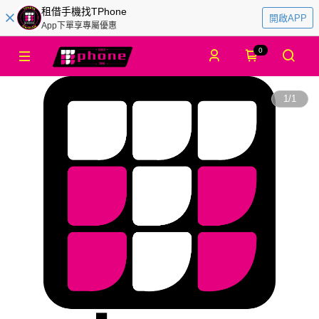
租借手機找TPhone
開啟APP
App下單享專屬優惠
0
1
/
1