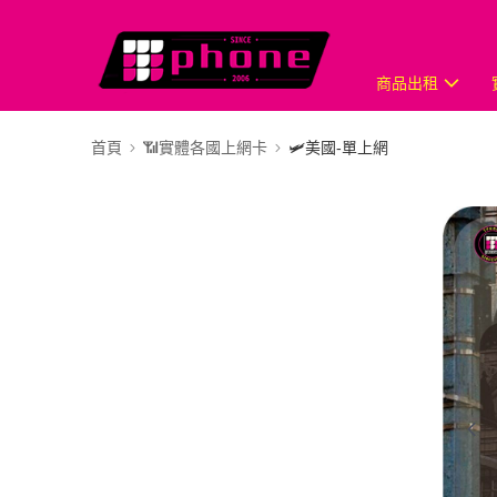
商品出租
首頁
📶實體各國上網卡
🛩️美國-單上網