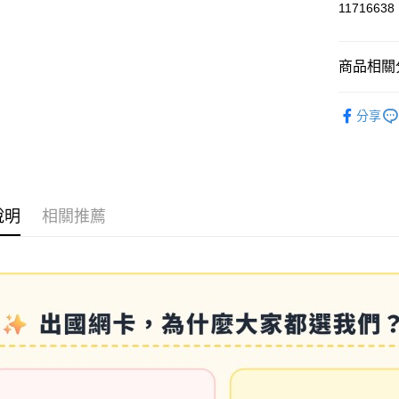
11716638
信用卡分
3 期 
商品相關分
6 期 
合作金
華南商
📶實體各
合作金
LINE Pay
上海商
分享
華南商
國泰世
Apple Pay
上海商
臺灣中
國泰世
匯豐（
悠遊付
臺灣中
聯邦商
匯豐（
ATM付款
元大商
聯邦商
說明
相關推薦
玉山商
元大商
台新國
玉山商
運送方式
台灣樂
台新國
台灣樂
便利帶 2
每筆NT$6
到店自取-
每筆NT$1