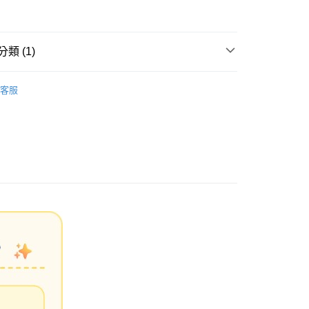
期付款
0 利率 每期
NT$176
21家銀行
類 (1)
0 利率 每期
NT$88
21家銀行
庫商業銀行
第一商業銀行
業銀行
彰化商業銀行
國上網卡
🛩️美國-單上網
庫商業銀行
第一商業銀行
業儲蓄銀行
台北富邦商業銀行
客服
業銀行
彰化商業銀行
華商業銀行
兆豐國際商業銀行
業儲蓄銀行
台北富邦商業銀行
小企業銀行
台中商業銀行
華商業銀行
兆豐國際商業銀行
台灣）商業銀行
華泰商業銀行
小企業銀行
台中商業銀行
業銀行
遠東國際商業銀行
台灣）商業銀行
華泰商業銀行
業銀行
永豐商業銀行
業銀行
遠東國際商業銀行
業銀行
星展（台灣）商業銀行
業銀行
永豐商業銀行
際商業銀行
中國信託商業銀行
業銀行
星展（台灣）商業銀行
天信用卡公司
際商業銀行
中國信託商業銀行
天信用卡公司
~3工作天(國定假日無配送)
5，滿NT$199(含以上)免運費
台北信義門市 (租借商品請先詢問客服)
00，滿NT$199(含以上)免運費