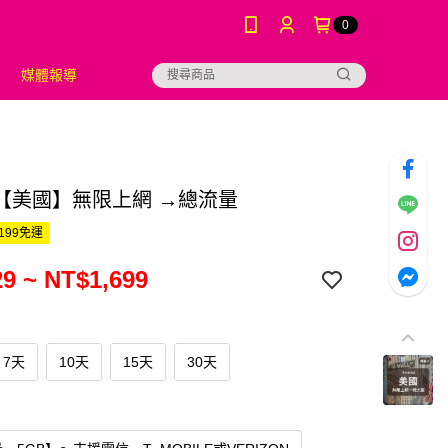
0
媒體報導
【美國】無限上網 →總流量
199免運
9 ~ NT$1,699
7天
10天
15天
30天