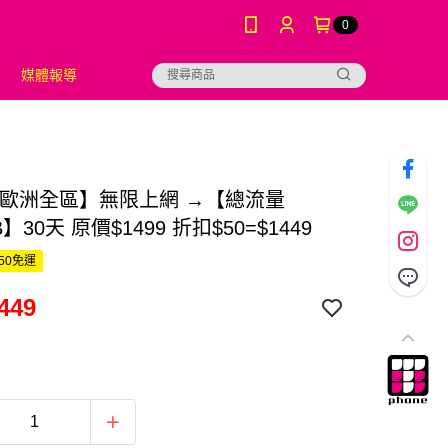
0
媒體報導
M【歐洲全區】無限上網 →【總流量
】30天 原價$1499 折扣$50=$1449
50免運
449