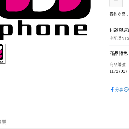
客約商品
付款與運
宅配滿NT
付款方式
商品特色
信用卡一
商品編號
11727017
信用卡分
3 期 
分享
6 期 
合作金
華南商
合作金
LINE Pay
上海商
華南商
國泰世
Apple Pay
上海商
臺灣中
國泰世
推薦
匯豐（
悠遊付
臺灣中