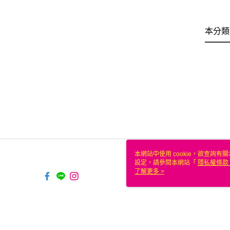
本分類
本網站中使用 cookie，欲查詢有關
設定，請參閱本網站「
隱私權條款
使用 cookie。
了解更多 >