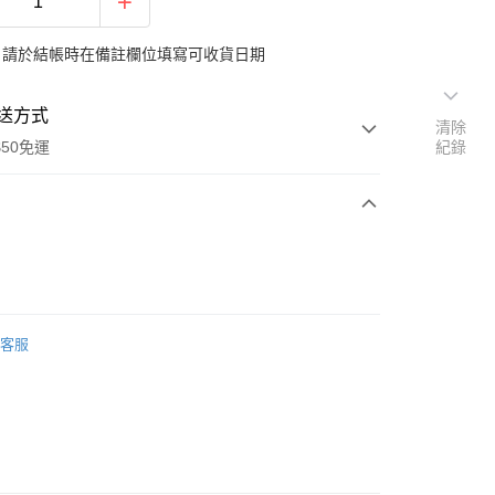
：請於結帳時在備註欄位填寫可收貨日期
送方式
清除
$50免運
紀錄
次付款
期付款
0 利率 每期
NT$290
21家銀行
客服
0 利率 每期
NT$145
21家銀行
庫商業銀行
第一商業銀行
業銀行
彰化商業銀行
庫商業銀行
第一商業銀行
業儲蓄銀行
台北富邦商業銀行
業銀行
彰化商業銀行
華商業銀行
兆豐國際商業銀行
業儲蓄銀行
台北富邦商業銀行
小企業銀行
台中商業銀行
華商業銀行
兆豐國際商業銀行
台灣）商業銀行
華泰商業銀行
小企業銀行
台中商業銀行