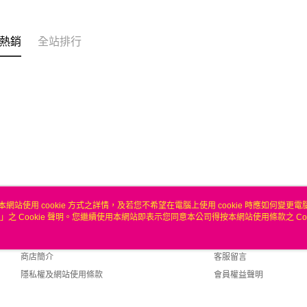
聯邦商
匯豐（
ATM付款
元大商
聯邦商
玉山商
元大商
熱銷
全站排行
台新國
玉山商
運送方式
台灣樂
台新國
台灣樂
無
每筆NT$1
本網站使用 cookie 方式之詳情，及若您不希望在電腦上使用 cookie 時應如何變更電腦的
」之 Cookie 聲明。您繼續使用本網站即表示您同意本公司得按本網站使用條款之 Coo
關於我們
客服資訊
品牌故事
購物說明
商店簡介
客服留言
隱私權及網站使用條款
會員權益聲明
聯絡我們