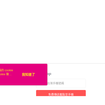
業銀行
遠東國際商業銀行
台灣）商業銀行
華泰商業銀行
業銀行
永豐商業銀行
業銀行
遠東國際商業銀行
業銀行
星展（台灣）商業銀行
業銀行
永豐商業銀行
際商業銀行
中國信託商業銀行
業銀行
星展（台灣）商業銀行
天信用卡公司
際商業銀行
中國信託商業銀行
天信用卡公司
00，滿NT$50(含以上)免運費
 cookie
kie 聲明
我知道了
官方APP
免費傳送載點至手機