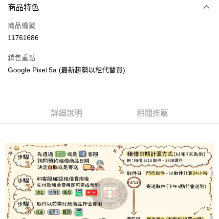
商品特色
信用卡一次付款
商品編號
信用卡分期付款
11761686
3 期 0 利率 每期
NT$26
21家銀行
銷售重點
6 期 0 利率 每期
NT$13
21家銀行
合作金庫商業銀行
第一商業銀行
Google Pixel 5a (最新趨勢以租代替買)
華南商業銀行
彰化商業銀行
合作金庫商業銀行
第一商業銀行
LINE Pay
上海商業儲蓄銀行
台北富邦商業銀行
華南商業銀行
彰化商業銀行
國泰世華商業銀行
兆豐國際商業銀行
Apple Pay
上海商業儲蓄銀行
台北富邦商業銀行
臺灣中小企業銀行
台中商業銀行
國泰世華商業銀行
兆豐國際商業銀行
詳細說明
相關推薦
匯豐（台灣）商業銀行
華泰商業銀行
悠遊付
臺灣中小企業銀行
台中商業銀行
聯邦商業銀行
遠東國際商業銀行
匯豐（台灣）商業銀行
華泰商業銀行
ATM付款
元大商業銀行
永豐商業銀行
聯邦商業銀行
遠東國際商業銀行
玉山商業銀行
星展（台灣）商業銀行
元大商業銀行
永豐商業銀行
台新國際商業銀行
中國信託商業銀行
運送方式
玉山商業銀行
星展（台灣）商業銀行
台灣樂天信用卡公司
台新國際商業銀行
中國信託商業銀行
便利帶 2~3工作天(國定假日無配送)
台灣樂天信用卡公司
每筆NT$65，滿NT$199(含以上)免運費
到店自取-台北信義門市 (租借商品請先詢問客服)
每筆NT$100，滿NT$199(含以上)免運費