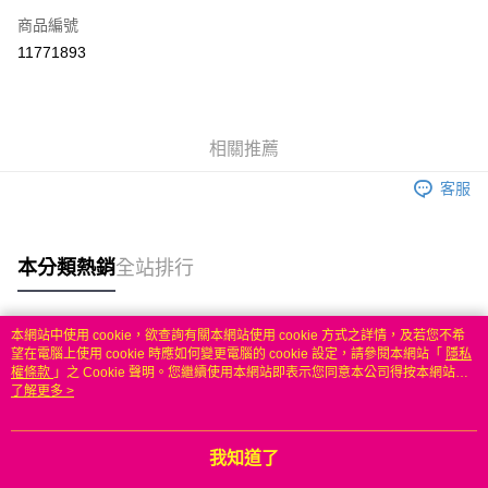
商品編號
信用卡分期付款
11771893
3 期 0 利率 每期
NT$450
21家銀行
6 期 0 利率 每期
NT$225
21家銀行
合作金庫商業銀行
第一商業銀行
華南商業銀行
彰化商業銀行
合作金庫商業銀行
第一商業銀行
LINE Pay
相關推薦
上海商業儲蓄銀行
台北富邦商業銀行
華南商業銀行
彰化商業銀行
國泰世華商業銀行
兆豐國際商業銀行
Apple Pay
上海商業儲蓄銀行
台北富邦商業銀行
客服
臺灣中小企業銀行
台中商業銀行
國泰世華商業銀行
兆豐國際商業銀行
匯豐（台灣）商業銀行
華泰商業銀行
悠遊付
臺灣中小企業銀行
台中商業銀行
聯邦商業銀行
遠東國際商業銀行
匯豐（台灣）商業銀行
華泰商業銀行
本分類熱銷
全站排行
ATM付款
元大商業銀行
永豐商業銀行
聯邦商業銀行
遠東國際商業銀行
玉山商業銀行
星展（台灣）商業銀行
元大商業銀行
永豐商業銀行
台新國際商業銀行
中國信託商業銀行
運送方式
玉山商業銀行
星展（台灣）商業銀行
本網站中使用 cookie，欲查詢有關本網站使用 cookie 方式之詳情，及若您不希
台灣樂天信用卡公司
台新國際商業銀行
中國信託商業銀行
熱門標籤
望在電腦上使用 cookie 時應如何變更電腦的 cookie 設定，請參閱本網站「
隱私
無
台灣樂天信用卡公司
權條款
」之 Cookie 聲明。您繼續使用本網站即表示您同意本公司得按本網站使
每筆NT$100，滿NT$50(含以上)免運費
用條款之 Cookie 聲明使用 cookie。
了解更多 >
我知道了