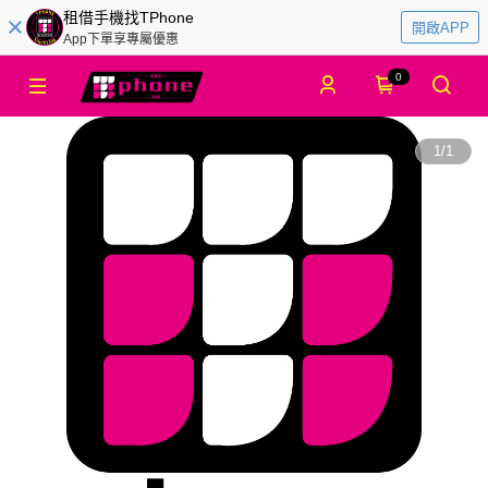
租借手機找TPhone
開啟APP
App下單享專屬優惠
0
1
/
1