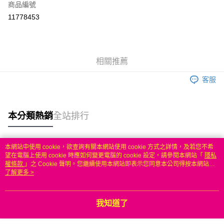
商品編號
信用卡分期付款
11778453
3 期 0 利率 每期
NT$283
21家銀行
6 期 0 利率 每期
NT$141
21家銀行
合作金庫商業銀行
第一商業銀行
華南商業銀行
彰化商業銀行
合作金庫商業銀行
第一商業銀行
LINE Pay
相關推薦
上海商業儲蓄銀行
台北富邦商業銀行
華南商業銀行
彰化商業銀行
國泰世華商業銀行
兆豐國際商業銀行
Apple Pay
上海商業儲蓄銀行
台北富邦商業銀行
客服
臺灣中小企業銀行
台中商業銀行
國泰世華商業銀行
兆豐國際商業銀行
匯豐（台灣）商業銀行
華泰商業銀行
悠遊付
臺灣中小企業銀行
台中商業銀行
聯邦商業銀行
遠東國際商業銀行
匯豐（台灣）商業銀行
華泰商業銀行
本分類熱銷
全站排行
ATM付款
元大商業銀行
永豐商業銀行
聯邦商業銀行
遠東國際商業銀行
玉山商業銀行
星展（台灣）商業銀行
元大商業銀行
永豐商業銀行
台新國際商業銀行
中國信託商業銀行
運送方式
玉山商業銀行
星展（台灣）商業銀行
本網站中使用 cookie，欲查詢有關本網站使用 cookie 方式之詳情，及若您不希
台灣樂天信用卡公司
台新國際商業銀行
中國信託商業銀行
熱門標籤
望在電腦上使用 cookie 時應如何變更電腦的 cookie 設定，請參閱本網站「
隱私
無
台灣樂天信用卡公司
權條款
」之 Cookie 聲明。您繼續使用本網站即表示您同意本公司得按本網站使
每筆NT$100，滿NT$50(含以上)免運費
用條款之 Cookie 聲明使用 cookie。
了解更多 >
我知道了