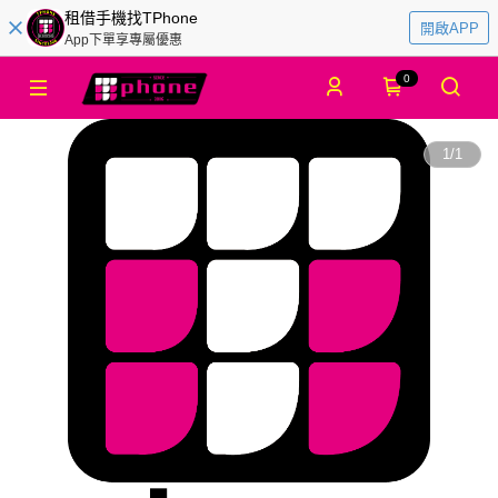
租借手機找TPhone
開啟APP
App下單享專屬優惠
0
1
/
1