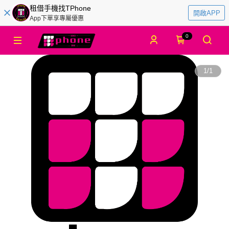
租借手機找TPhone
開啟APP
App下單享專屬優惠
0
1
/
1