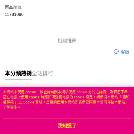
商品編號
信用卡分期付款
11781090
3 期 0 利率 每期
NT$199
21家銀行
6 期 0 利率 每期
NT$99
21家銀行
合作金庫商業銀行
第一商業銀行
華南商業銀行
彰化商業銀行
合作金庫商業銀行
第一商業銀行
LINE Pay
相關推薦
上海商業儲蓄銀行
台北富邦商業銀行
華南商業銀行
彰化商業銀行
國泰世華商業銀行
兆豐國際商業銀行
Apple Pay
上海商業儲蓄銀行
台北富邦商業銀行
客服
臺灣中小企業銀行
台中商業銀行
國泰世華商業銀行
兆豐國際商業銀行
匯豐（台灣）商業銀行
華泰商業銀行
悠遊付
臺灣中小企業銀行
台中商業銀行
聯邦商業銀行
遠東國際商業銀行
匯豐（台灣）商業銀行
華泰商業銀行
本分類熱銷
全站排行
ATM付款
元大商業銀行
永豐商業銀行
聯邦商業銀行
遠東國際商業銀行
玉山商業銀行
星展（台灣）商業銀行
元大商業銀行
永豐商業銀行
台新國際商業銀行
中國信託商業銀行
運送方式
玉山商業銀行
星展（台灣）商業銀行
本網站中使用 cookie，欲查詢有關本網站使用 cookie 方式之詳情，及若您不希
台灣樂天信用卡公司
台新國際商業銀行
中國信託商業銀行
熱門標籤
望在電腦上使用 cookie 時應如何變更電腦的 cookie 設定，請參閱本網站「
隱私
無
台灣樂天信用卡公司
權條款
」之 Cookie 聲明。您繼續使用本網站即表示您同意本公司得按本網站使
每筆NT$100，滿NT$50(含以上)免運費
用條款之 Cookie 聲明使用 cookie。
了解更多 >
我知道了