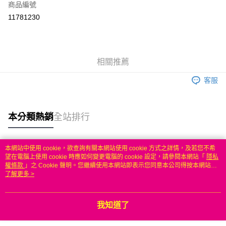
商品編號
信用卡分期付款
11781230
3 期 0 利率 每期
NT$599
21家銀行
6 期 0 利率 每期
NT$299
21家銀行
合作金庫商業銀行
第一商業銀行
華南商業銀行
彰化商業銀行
合作金庫商業銀行
第一商業銀行
LINE Pay
相關推薦
上海商業儲蓄銀行
台北富邦商業銀行
華南商業銀行
彰化商業銀行
國泰世華商業銀行
兆豐國際商業銀行
Apple Pay
上海商業儲蓄銀行
台北富邦商業銀行
客服
臺灣中小企業銀行
台中商業銀行
國泰世華商業銀行
兆豐國際商業銀行
匯豐（台灣）商業銀行
華泰商業銀行
悠遊付
臺灣中小企業銀行
台中商業銀行
聯邦商業銀行
遠東國際商業銀行
匯豐（台灣）商業銀行
華泰商業銀行
本分類熱銷
全站排行
ATM付款
元大商業銀行
永豐商業銀行
聯邦商業銀行
遠東國際商業銀行
玉山商業銀行
星展（台灣）商業銀行
元大商業銀行
永豐商業銀行
台新國際商業銀行
中國信託商業銀行
運送方式
玉山商業銀行
星展（台灣）商業銀行
本網站中使用 cookie，欲查詢有關本網站使用 cookie 方式之詳情，及若您不希
台灣樂天信用卡公司
台新國際商業銀行
中國信託商業銀行
熱門標籤
望在電腦上使用 cookie 時應如何變更電腦的 cookie 設定，請參閱本網站「
隱私
無
台灣樂天信用卡公司
權條款
」之 Cookie 聲明。您繼續使用本網站即表示您同意本公司得按本網站使
每筆NT$100，滿NT$50(含以上)免運費
用條款之 Cookie 聲明使用 cookie。
了解更多 >
我知道了