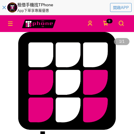
租借手機找TPhone
開啟APP
App下單享專屬優惠
0
1
/
1