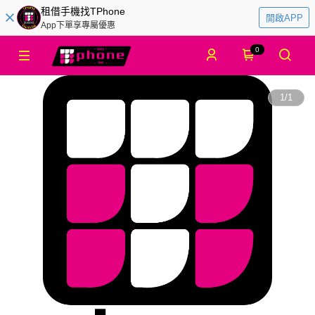
租借手機找TPhone
開啟APP
App下單享專屬優惠
0
1
/
1