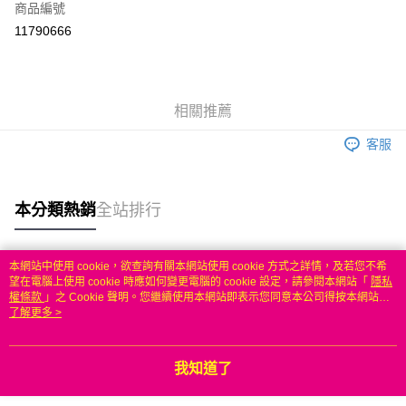
商品編號
信用卡分期付款
11790666
3 期 0 利率 每期
NT$599
21家銀行
6 期 0 利率 每期
NT$299
21家銀行
合作金庫商業銀行
第一商業銀行
華南商業銀行
彰化商業銀行
合作金庫商業銀行
第一商業銀行
LINE Pay
相關推薦
上海商業儲蓄銀行
台北富邦商業銀行
華南商業銀行
彰化商業銀行
國泰世華商業銀行
兆豐國際商業銀行
Apple Pay
上海商業儲蓄銀行
台北富邦商業銀行
客服
臺灣中小企業銀行
台中商業銀行
國泰世華商業銀行
兆豐國際商業銀行
匯豐（台灣）商業銀行
華泰商業銀行
悠遊付
臺灣中小企業銀行
台中商業銀行
聯邦商業銀行
遠東國際商業銀行
匯豐（台灣）商業銀行
華泰商業銀行
本分類熱銷
全站排行
ATM付款
元大商業銀行
永豐商業銀行
聯邦商業銀行
遠東國際商業銀行
玉山商業銀行
星展（台灣）商業銀行
元大商業銀行
永豐商業銀行
台新國際商業銀行
中國信託商業銀行
運送方式
玉山商業銀行
星展（台灣）商業銀行
本網站中使用 cookie，欲查詢有關本網站使用 cookie 方式之詳情，及若您不希
台灣樂天信用卡公司
台新國際商業銀行
中國信託商業銀行
熱門標籤
望在電腦上使用 cookie 時應如何變更電腦的 cookie 設定，請參閱本網站「
隱私
無
台灣樂天信用卡公司
權條款
」之 Cookie 聲明。您繼續使用本網站即表示您同意本公司得按本網站使
每筆NT$100，滿NT$50(含以上)免運費
用條款之 Cookie 聲明使用 cookie。
了解更多 >
我知道了