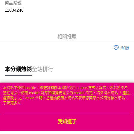
商品編號
信用卡分期付款
11804246
3 期 0 利率 每期
NT$199
21家銀行
6 期 0 利率 每期
NT$99
21家銀行
合作金庫商業銀行
第一商業銀行
華南商業銀行
彰化商業銀行
合作金庫商業銀行
第一商業銀行
LINE Pay
相關推薦
上海商業儲蓄銀行
台北富邦商業銀行
華南商業銀行
彰化商業銀行
國泰世華商業銀行
兆豐國際商業銀行
Apple Pay
上海商業儲蓄銀行
台北富邦商業銀行
客服
臺灣中小企業銀行
台中商業銀行
國泰世華商業銀行
兆豐國際商業銀行
匯豐（台灣）商業銀行
華泰商業銀行
悠遊付
臺灣中小企業銀行
台中商業銀行
聯邦商業銀行
遠東國際商業銀行
匯豐（台灣）商業銀行
華泰商業銀行
本分類熱銷
全站排行
ATM付款
元大商業銀行
永豐商業銀行
聯邦商業銀行
遠東國際商業銀行
玉山商業銀行
星展（台灣）商業銀行
元大商業銀行
永豐商業銀行
台新國際商業銀行
中國信託商業銀行
運送方式
玉山商業銀行
星展（台灣）商業銀行
本網站中使用 cookie，欲查詢有關本網站使用 cookie 方式之詳情，及若您不希
台灣樂天信用卡公司
台新國際商業銀行
中國信託商業銀行
熱門標籤
望在電腦上使用 cookie 時應如何變更電腦的 cookie 設定，請參閱本網站「
隱私
無
台灣樂天信用卡公司
權條款
」之 Cookie 聲明。您繼續使用本網站即表示您同意本公司得按本網站使
每筆NT$100，滿NT$50(含以上)免運費
用條款之 Cookie 聲明使用 cookie。
了解更多 >
我知道了