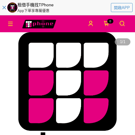
租借手機找TPhone
開啟APP
App下單享專屬優惠
0
1
/
1