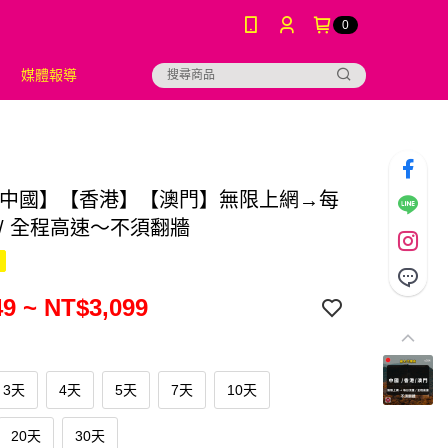
0
媒體報導
M【中國】【香港】【澳門】無限上網→每
 / 全程高速～不須翻牆
9 ~ NT$3,099
3天
4天
5天
7天
10天
20天
30天