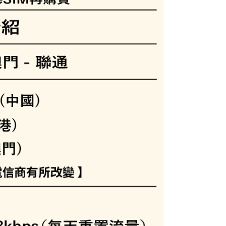
00，滿NT$199(含以上)免運費
擬上網卡(下單請務必備註使用手機型號/使用日期/收信Ema