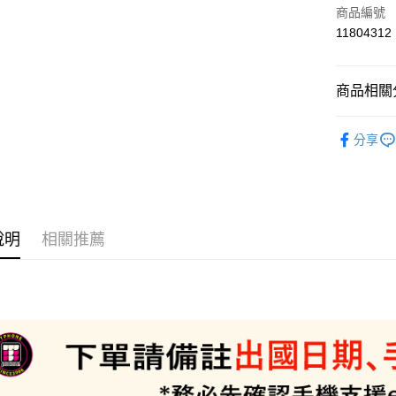
信用卡一
商品編號
11804312
信用卡分
3 期 
商品相關分
6 期 
合作金
華南商
📲eSIM
合作金
LINE Pay
上海商
分享
華南商
國泰世
Apple Pay
上海商
臺灣中
國泰世
匯豐（
悠遊付
臺灣中
聯邦商
匯豐（
ATM付款
元大商
聯邦商
說明
相關推薦
玉山商
元大商
台新國
玉山商
運送方式
台灣樂
台新國
台灣樂
便利帶 2
每筆NT$6
到店自取-