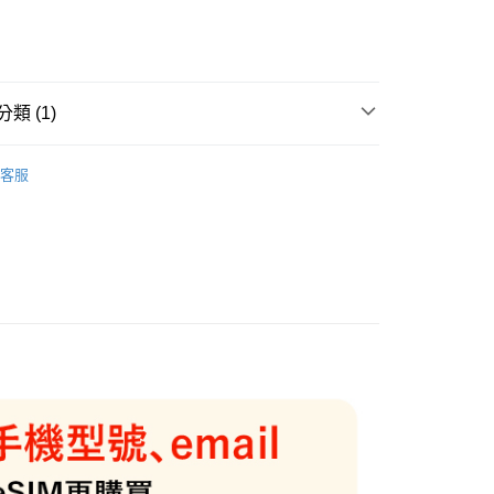
次付款
期付款
0 利率 每期
NT$49
21家銀行
類 (1)
0 利率 每期
NT$24
21家銀行
庫商業銀行
第一商業銀行
業銀行
彰化商業銀行
虛擬各國上網
中國/中國(含香港/澳門)📲eSIM
庫商業銀行
第一商業銀行
業儲蓄銀行
台北富邦商業銀行
客服
業銀行
彰化商業銀行
華商業銀行
兆豐國際商業銀行
業儲蓄銀行
台北富邦商業銀行
小企業銀行
台中商業銀行
華商業銀行
兆豐國際商業銀行
台灣）商業銀行
華泰商業銀行
小企業銀行
台中商業銀行
業銀行
遠東國際商業銀行
台灣）商業銀行
華泰商業銀行
業銀行
永豐商業銀行
業銀行
遠東國際商業銀行
業銀行
星展（台灣）商業銀行
業銀行
永豐商業銀行
際商業銀行
中國信託商業銀行
業銀行
星展（台灣）商業銀行
天信用卡公司
際商業銀行
中國信託商業銀行
天信用卡公司
~3工作天(國定假日無配送)
5，滿NT$199(含以上)免運費
台北信義門市 (租借商品請先詢問客服)