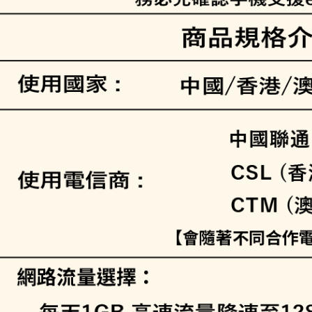
每筆NT$1
eSIM虛
il)
免運費