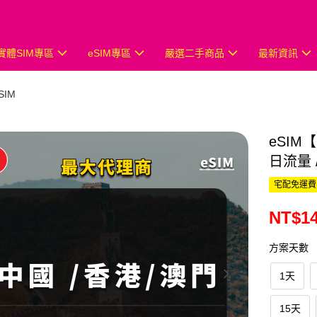
實體SIM專區
eSIM專區
嚴選二手商品
最新資訊
SIM
eSI
日流量
宅配免運費
NT$14
方案天數
1天
15天