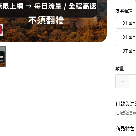
方案選擇
【中國～
【中國～
【中國
數量
付款與運
宅配免運
付款方式
商品特色