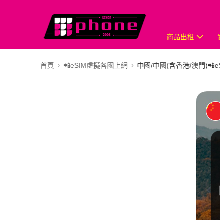
商品出租
首頁
📲eSIM虛擬各國上網
中國/中國(含香港/澳門)📲e