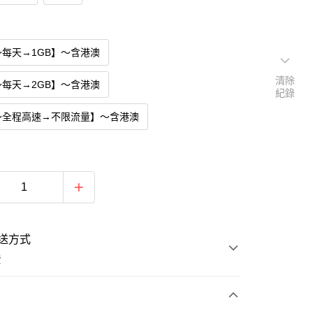
每天→1GB】～含港澳
清除
每天→2GB】～含港澳
紀錄
～全程高速→不限流量】～含港澳
送方式
費