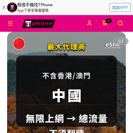
租借手機找TPhone
開啟APP
App下單享專屬優惠
0
1
/
1