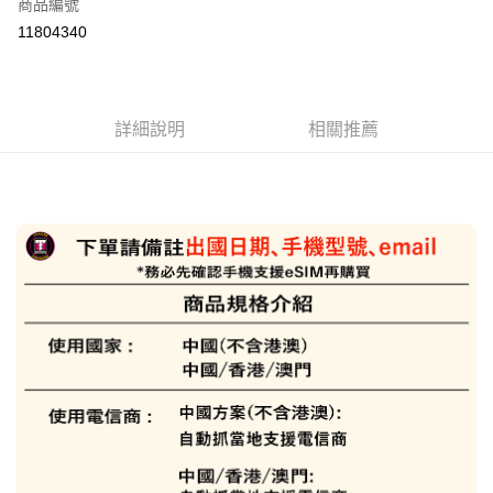
商品編號
信用卡分期付款
11804340
3 期 0 利率 每期
NT$153
21家銀行
6 期 0 利率 每期
NT$76
21家銀行
合作金庫商業銀行
第一商業銀行
華南商業銀行
彰化商業銀行
合作金庫商業銀行
第一商業銀行
LINE Pay
詳細說明
相關推薦
上海商業儲蓄銀行
台北富邦商業銀行
華南商業銀行
彰化商業銀行
國泰世華商業銀行
兆豐國際商業銀行
Apple Pay
上海商業儲蓄銀行
台北富邦商業銀行
臺灣中小企業銀行
台中商業銀行
國泰世華商業銀行
兆豐國際商業銀行
匯豐（台灣）商業銀行
華泰商業銀行
悠遊付
臺灣中小企業銀行
台中商業銀行
聯邦商業銀行
遠東國際商業銀行
匯豐（台灣）商業銀行
華泰商業銀行
ATM付款
元大商業銀行
永豐商業銀行
聯邦商業銀行
遠東國際商業銀行
玉山商業銀行
星展（台灣）商業銀行
元大商業銀行
永豐商業銀行
台新國際商業銀行
中國信託商業銀行
運送方式
玉山商業銀行
星展（台灣）商業銀行
台灣樂天信用卡公司
台新國際商業銀行
中國信託商業銀行
便利帶 2~3工作天(國定假日無配送)
台灣樂天信用卡公司
每筆NT$65，滿NT$199(含以上)免運費
到店自取-台北信義門市 (租借商品請先詢問客服)
每筆NT$100，滿NT$199(含以上)免運費
eSIM虛擬上網卡(下單請務必備註使用手機型號/使用日期/收信Emai