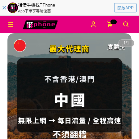
租借手機找TPhone
開啟APP
App下單享專屬優惠
0
1
/
1