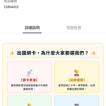
商品編號
信用卡分期付款
11804415
3 期 0 利率 每期
NT$10
21家銀行
6 期 0 利率 每期
NT$5
21家銀行
合作金庫商業銀行
第一商業銀行
華南商業銀行
彰化商業銀行
合作金庫商業銀行
第一商業銀行
LINE Pay
詳細說明
相關推薦
上海商業儲蓄銀行
台北富邦商業銀行
華南商業銀行
彰化商業銀行
國泰世華商業銀行
兆豐國際商業銀行
Apple Pay
上海商業儲蓄銀行
台北富邦商業銀行
臺灣中小企業銀行
台中商業銀行
國泰世華商業銀行
兆豐國際商業銀行
匯豐（台灣）商業銀行
華泰商業銀行
悠遊付
臺灣中小企業銀行
台中商業銀行
聯邦商業銀行
遠東國際商業銀行
匯豐（台灣）商業銀行
華泰商業銀行
ATM付款
元大商業銀行
永豐商業銀行
聯邦商業銀行
遠東國際商業銀行
玉山商業銀行
星展（台灣）商業銀行
元大商業銀行
永豐商業銀行
台新國際商業銀行
中國信託商業銀行
運送方式
玉山商業銀行
星展（台灣）商業銀行
台灣樂天信用卡公司
台新國際商業銀行
中國信託商業銀行
便利帶 2~3工作天(國定假日無配送)
台灣樂天信用卡公司
每筆NT$65，滿NT$199(含以上)免運費
到店自取-台北信義門市 (租借商品請先詢問客服)
每筆NT$100，滿NT$199(含以上)免運費