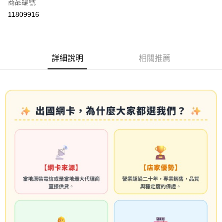
商品編號
信用卡分期付款
11809916
3 期 0 利率 每期
NT$123
21家銀行
6 期 0 利率 每期
NT$61
21家銀行
合作金庫商業銀行
第一商業銀行
華南商業銀行
彰化商業銀行
合作金庫商業銀行
第一商業銀行
LINE Pay
詳細說明
相關推薦
上海商業儲蓄銀行
台北富邦商業銀行
華南商業銀行
彰化商業銀行
國泰世華商業銀行
兆豐國際商業銀行
Apple Pay
上海商業儲蓄銀行
台北富邦商業銀行
臺灣中小企業銀行
台中商業銀行
國泰世華商業銀行
兆豐國際商業銀行
匯豐（台灣）商業銀行
華泰商業銀行
悠遊付
臺灣中小企業銀行
台中商業銀行
聯邦商業銀行
遠東國際商業銀行
匯豐（台灣）商業銀行
華泰商業銀行
ATM付款
元大商業銀行
永豐商業銀行
聯邦商業銀行
遠東國際商業銀行
玉山商業銀行
星展（台灣）商業銀行
元大商業銀行
永豐商業銀行
台新國際商業銀行
中國信託商業銀行
運送方式
玉山商業銀行
星展（台灣）商業銀行
台灣樂天信用卡公司
台新國際商業銀行
中國信託商業銀行
便利帶 2~3工作天(國定假日無配送)
台灣樂天信用卡公司
每筆NT$65，滿NT$199(含以上)免運費
到店自取-台北信義門市 (租借商品請先詢問客服)
每筆NT$100，滿NT$199(含以上)免運費