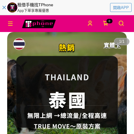
租借手機找TPhone
開啟APP
App下單享專屬優惠
0
1
/
1