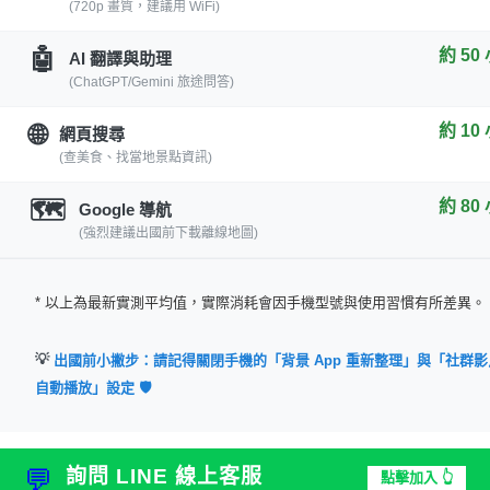
(720p 畫質，建議用 WiFi)
🤖
約 50
AI 翻譯與助理
(ChatGPT/Gemini 旅途問答)
🌐
約 10
網頁搜尋
(查美食、找當地景點資訊)
🗺️
約 80
Google 導航
(強烈建議出國前下載離線地圖)
* 以上為最新實測平均值，實際消耗會因手機型號與使用習慣有所差異。
💡
出國前小撇步：請記得關閉手機的「背景 App 重新整理」與「社群影
自動播放」設定 🛡️
💬
詢問 LINE 線上客服
點擊加入 👆