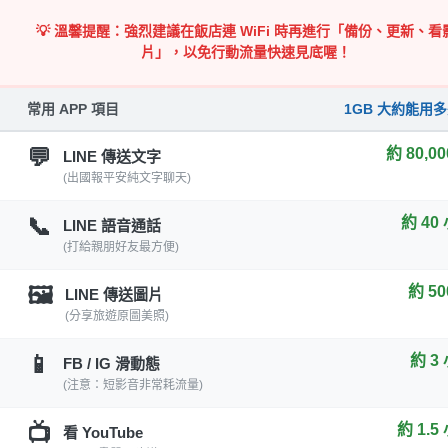
💡 溫馨提醒：強烈建議在飯店連 WiFi 時再進行「備份、更新、看
片」，以免行動流量快速見底喔！
常用 APP 項目
1GB 大約能用
💬
約 80,0
LINE 傳送文字
(出國報平安純文字聊天)
📞
約 40
LINE 語音通話
(打給親朋好友最方便)
🖼️
約 50
LINE 傳送圖片
(分享旅遊原圖美照)
📱
約 3
FB / IG 滑動態
(注意：短影音非常耗流量)
📺
約 1.5
看 YouTube