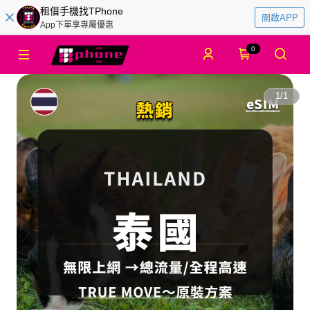
租借手機找TPhone
開啟APP
App下單享專屬優惠
0
1
/
1