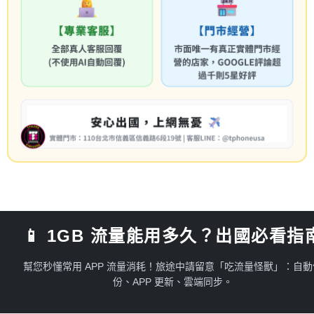
l)
免運費
📱 1GB 流量能用多久？出國必看指
幫您秒懂常用 APP 流量消耗！旅途中請留意「吃流量怪獸」：自動
份、APP 更新、雲端同步。