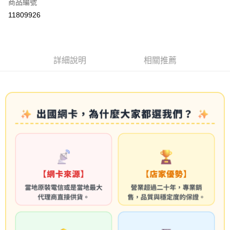
商品編號
信用卡分期付款
11809926
3 期 0 利率 每期
NT$123
21家銀行
6 期 0 利率 每期
NT$61
21家銀行
合作金庫商業銀行
第一商業銀行
華南商業銀行
彰化商業銀行
合作金庫商業銀行
第一商業銀行
LINE Pay
詳細說明
相關推薦
上海商業儲蓄銀行
台北富邦商業銀行
華南商業銀行
彰化商業銀行
國泰世華商業銀行
兆豐國際商業銀行
Apple Pay
上海商業儲蓄銀行
台北富邦商業銀行
臺灣中小企業銀行
台中商業銀行
國泰世華商業銀行
兆豐國際商業銀行
匯豐（台灣）商業銀行
華泰商業銀行
悠遊付
臺灣中小企業銀行
台中商業銀行
聯邦商業銀行
遠東國際商業銀行
匯豐（台灣）商業銀行
華泰商業銀行
ATM付款
元大商業銀行
永豐商業銀行
聯邦商業銀行
遠東國際商業銀行
玉山商業銀行
星展（台灣）商業銀行
元大商業銀行
永豐商業銀行
台新國際商業銀行
中國信託商業銀行
運送方式
玉山商業銀行
星展（台灣）商業銀行
台灣樂天信用卡公司
台新國際商業銀行
中國信託商業銀行
便利帶 2~3工作天(國定假日無配送)
台灣樂天信用卡公司
每筆NT$65，滿NT$199(含以上)免運費
到店自取-台北信義門市 (租借商品請先詢問客服)
每筆NT$100，滿NT$199(含以上)免運費
eSIM虛擬上網卡(下單請務必備註使用手機型號/使用日期/收信Emai