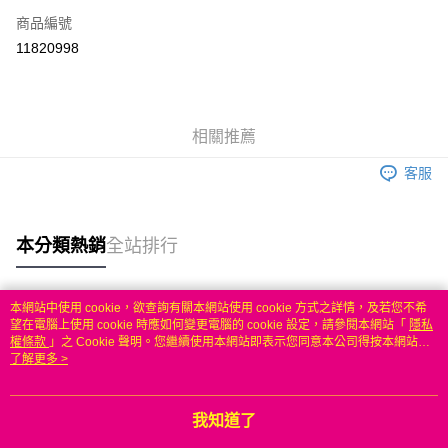
商品編號
信用卡分期付款
11820998
3 期 0 利率 每期
NT$475
21家銀行
6 期 0 利率 每期
NT$237
21家銀行
合作金庫商業銀行
第一商業銀行
華南商業銀行
彰化商業銀行
合作金庫商業銀行
第一商業銀行
LINE Pay
相關推薦
上海商業儲蓄銀行
台北富邦商業銀行
華南商業銀行
彰化商業銀行
國泰世華商業銀行
兆豐國際商業銀行
Apple Pay
上海商業儲蓄銀行
台北富邦商業銀行
客服
臺灣中小企業銀行
台中商業銀行
國泰世華商業銀行
兆豐國際商業銀行
匯豐（台灣）商業銀行
華泰商業銀行
悠遊付
臺灣中小企業銀行
台中商業銀行
聯邦商業銀行
遠東國際商業銀行
匯豐（台灣）商業銀行
華泰商業銀行
本分類熱銷
全站排行
ATM付款
元大商業銀行
永豐商業銀行
聯邦商業銀行
遠東國際商業銀行
玉山商業銀行
星展（台灣）商業銀行
元大商業銀行
永豐商業銀行
台新國際商業銀行
中國信託商業銀行
運送方式
玉山商業銀行
星展（台灣）商業銀行
本網站中使用 cookie，欲查詢有關本網站使用 cookie 方式之詳情，及若您不希
台灣樂天信用卡公司
台新國際商業銀行
中國信託商業銀行
熱門標籤
望在電腦上使用 cookie 時應如何變更電腦的 cookie 設定，請參閱本網站「
隱私
無
台灣樂天信用卡公司
權條款
」之 Cookie 聲明。您繼續使用本網站即表示您同意本公司得按本網站使
每筆NT$100，滿NT$50(含以上)免運費
用條款之 Cookie 聲明使用 cookie。
了解更多 >
我知道了