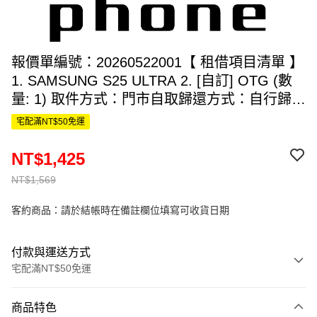
報價單編號：20260522001【 租借項目清單 】
1. SAMSUNG S25 ULTRA 2. [自訂] OTG (數
量: 1) 取件方式：門市自取歸還方式：自行歸還
取件日期：2026-08-11 歸還日期：2026-08-12
宅配滿NT$50免運
租借天數：1 天原價 $1569折扣後 $1425
NT$1,425
NT$1,569
客約商品：請於結帳時在備註欄位填寫可收貨日期
付款與運送方式
宅配滿NT$50免運
付款方式
商品特色
信用卡一次付款