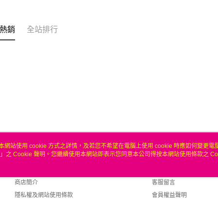
聯邦商
匯豐（
ATM付款
元大商
聯邦商
玉山商
元大商
熱銷
全站排行
台新國
玉山商
運送方式
台灣樂
台新國
台灣樂
無
每筆NT$1
本網站使用 cookie 方式之詳情，及若您不希望在電腦上使用 cookie 時應如何變更電腦的
」之 Cookie 聲明。您繼續使用本網站即表示您同意本公司得按本網站使用條款之 Coo
關於我們
客服資訊
品牌故事
購物說明
商店簡介
客服留言
隱私權及網站使用條款
會員權益聲明
聯絡我們