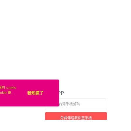
業銀行
遠東國際商業銀行
台灣）商業銀行
華泰商業銀行
業銀行
永豐商業銀行
業銀行
遠東國際商業銀行
業銀行
星展（台灣）商業銀行
業銀行
永豐商業銀行
際商業銀行
中國信託商業銀行
業銀行
星展（台灣）商業銀行
天信用卡公司
際商業銀行
中國信託商業銀行
天信用卡公司
00，滿NT$50(含以上)免運費
 cookie
kie 聲明
我知道了
官方APP
免費傳送載點至手機