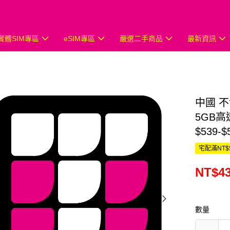
實體SIM專區
eSIM專區
嚴選二手商品
最新資訊
中國 
5GB高
$539-$
宅配滿NT$
NT$4
數量