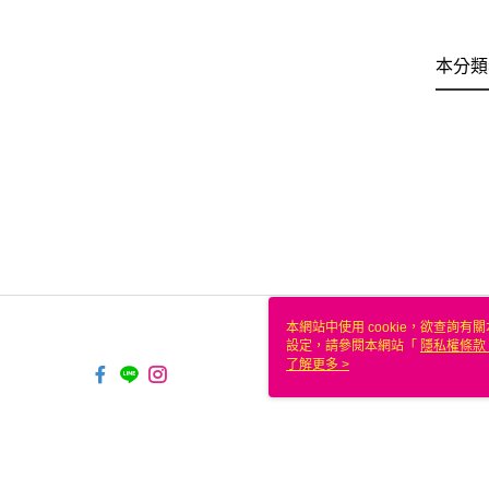
本分類
本網站中使用 cookie，欲查詢有關
設定，請參閱本網站「
隱私權條款
使用 cookie。
了解更多 >