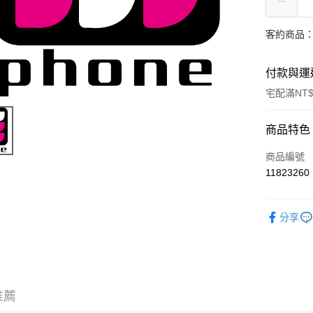
客約商品
付款與運
宅配滿NT
付款方式
商品特色
信用卡一
商品編號
11823260
信用卡分
3 期 
分享
6 期 
合作金
華南商
合作金
LINE Pay
上海商
華南商
國泰世
Apple Pay
上海商
臺灣中
國泰世
推薦
匯豐（
悠遊付
臺灣中