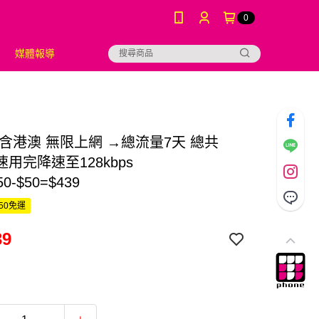
0
媒體報導
不含港澳 無限上網 →總流量7天 總共
速用完降速至128kbps
50-$50=$439
50免運
39