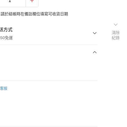
：請於結帳時在備註欄位填寫可收貨日期
送方式
清除
$50免運
紀錄
次付款
期付款
0 利率 每期
NT$146
21家銀行
客服
0 利率 每期
NT$73
21家銀行
庫商業銀行
第一商業銀行
業銀行
彰化商業銀行
庫商業銀行
第一商業銀行
業儲蓄銀行
台北富邦商業銀行
業銀行
彰化商業銀行
華商業銀行
兆豐國際商業銀行
業儲蓄銀行
台北富邦商業銀行
小企業銀行
台中商業銀行
華商業銀行
兆豐國際商業銀行
台灣）商業銀行
華泰商業銀行
小企業銀行
台中商業銀行