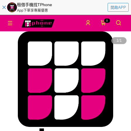
租借手機找TPhone
開啟APP
App下單享專屬優惠
0
1
/
1