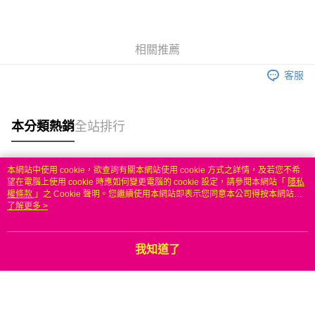
3 期 0 利率 每期
NT$63
21家銀行
6 期 0 利率 每期
NT$31
21家銀行
合作金庫商業銀行
第一商業銀行
華南商業銀行
彰化商業銀行
合作金庫商業銀行
第一商業銀行
LINE Pay
相關推薦
上海商業儲蓄銀行
台北富邦商業銀行
華南商業銀行
彰化商業銀行
國泰世華商業銀行
兆豐國際商業銀行
Apple Pay
上海商業儲蓄銀行
台北富邦商業銀行
客服
臺灣中小企業銀行
台中商業銀行
國泰世華商業銀行
兆豐國際商業銀行
匯豐（台灣）商業銀行
華泰商業銀行
悠遊付
臺灣中小企業銀行
台中商業銀行
聯邦商業銀行
遠東國際商業銀行
匯豐（台灣）商業銀行
華泰商業銀行
本分類熱銷
全站排行
ATM付款
元大商業銀行
永豐商業銀行
聯邦商業銀行
遠東國際商業銀行
玉山商業銀行
星展（台灣）商業銀行
元大商業銀行
永豐商業銀行
台新國際商業銀行
中國信託商業銀行
運送方式
玉山商業銀行
星展（台灣）商業銀行
本網站中使用 cookie，欲查詢有關本網站使用 cookie 方式之詳情，及若您不希
台灣樂天信用卡公司
台新國際商業銀行
中國信託商業銀行
熱門標籤
望在電腦上使用 cookie 時應如何變更電腦的 cookie 設定，請參閱本網站「
隱私
無
台灣樂天信用卡公司
權條款
」之 Cookie 聲明。您繼續使用本網站即表示您同意本公司得按本網站使
每筆NT$100，滿NT$50(含以上)免運費
用條款之 Cookie 聲明使用 cookie。
了解更多 >
我知道了