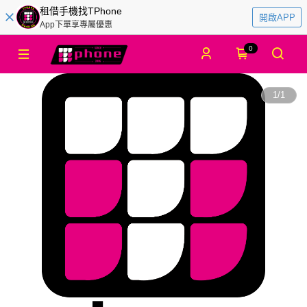
租借手機找TPhone
開啟APP
App下單享專屬優惠
0
1
/
1