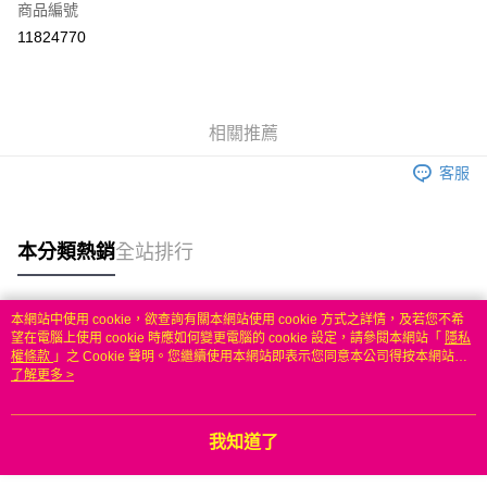
商品編號
信用卡分期付款
11824770
3 期 0 利率 每期
NT$629
21家銀行
6 期 0 利率 每期
NT$314
21家銀行
合作金庫商業銀行
第一商業銀行
華南商業銀行
彰化商業銀行
合作金庫商業銀行
第一商業銀行
LINE Pay
相關推薦
上海商業儲蓄銀行
台北富邦商業銀行
華南商業銀行
彰化商業銀行
國泰世華商業銀行
兆豐國際商業銀行
Apple Pay
上海商業儲蓄銀行
台北富邦商業銀行
客服
臺灣中小企業銀行
台中商業銀行
國泰世華商業銀行
兆豐國際商業銀行
匯豐（台灣）商業銀行
華泰商業銀行
悠遊付
臺灣中小企業銀行
台中商業銀行
聯邦商業銀行
遠東國際商業銀行
匯豐（台灣）商業銀行
華泰商業銀行
本分類熱銷
全站排行
ATM付款
元大商業銀行
永豐商業銀行
聯邦商業銀行
遠東國際商業銀行
玉山商業銀行
星展（台灣）商業銀行
元大商業銀行
永豐商業銀行
台新國際商業銀行
中國信託商業銀行
運送方式
玉山商業銀行
星展（台灣）商業銀行
本網站中使用 cookie，欲查詢有關本網站使用 cookie 方式之詳情，及若您不希
台灣樂天信用卡公司
台新國際商業銀行
中國信託商業銀行
熱門標籤
望在電腦上使用 cookie 時應如何變更電腦的 cookie 設定，請參閱本網站「
隱私
無
台灣樂天信用卡公司
權條款
」之 Cookie 聲明。您繼續使用本網站即表示您同意本公司得按本網站使
每筆NT$100，滿NT$50(含以上)免運費
用條款之 Cookie 聲明使用 cookie。
了解更多 >
我知道了