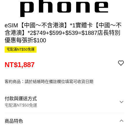
eSIM【中國～不含港澳】*1實體卡【中國～不
含港澳】*2$749+$599+$539=$1887店長特別
優惠每張折$100
宅配滿NT$50免運
NT$1,887
客約商品：請於結帳時在備註欄位填寫可收貨日期
付款與運送方式
宅配滿NT$50免運
付款方式
商品特色
信用卡一次付款