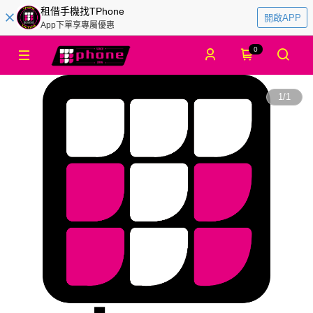
租借手機找TPhone
開啟APP
App下單享專屬優惠
0
1
/
1