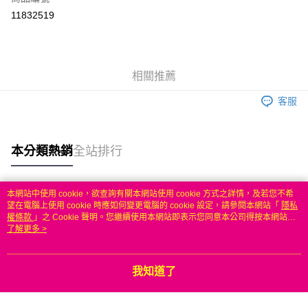
信用卡分期付款
11832519
3 期 0 利率 每期
NT$319
21家銀行
6 期 0 利率 每期
NT$159
21家銀行
合作金庫商業銀行
第一商業銀行
華南商業銀行
彰化商業銀行
合作金庫商業銀行
第一商業銀行
LINE Pay
相關推薦
上海商業儲蓄銀行
台北富邦商業銀行
華南商業銀行
彰化商業銀行
國泰世華商業銀行
兆豐國際商業銀行
Apple Pay
上海商業儲蓄銀行
台北富邦商業銀行
客服
臺灣中小企業銀行
台中商業銀行
國泰世華商業銀行
兆豐國際商業銀行
匯豐（台灣）商業銀行
華泰商業銀行
悠遊付
臺灣中小企業銀行
台中商業銀行
聯邦商業銀行
遠東國際商業銀行
匯豐（台灣）商業銀行
華泰商業銀行
本分類熱銷
全站排行
ATM付款
元大商業銀行
永豐商業銀行
聯邦商業銀行
遠東國際商業銀行
玉山商業銀行
星展（台灣）商業銀行
元大商業銀行
永豐商業銀行
台新國際商業銀行
中國信託商業銀行
運送方式
玉山商業銀行
星展（台灣）商業銀行
本網站中使用 cookie，欲查詢有關本網站使用 cookie 方式之詳情，及若您不希
台灣樂天信用卡公司
台新國際商業銀行
中國信託商業銀行
熱門標籤
望在電腦上使用 cookie 時應如何變更電腦的 cookie 設定，請參閱本網站「
隱私
無
台灣樂天信用卡公司
權條款
」之 Cookie 聲明。您繼續使用本網站即表示您同意本公司得按本網站使
每筆NT$100，滿NT$50(含以上)免運費
用條款之 Cookie 聲明使用 cookie。
了解更多 >
我知道了