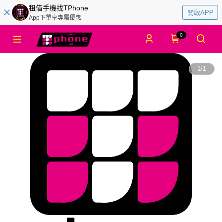
租借手機找TPhone
開啟APP
App下單享專屬優惠
0
1
/
1