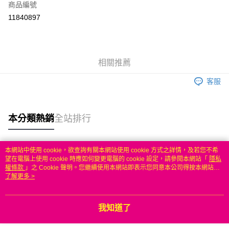
商品編號
信用卡分期付款
11840897
3 期 0 利率 每期
NT$146
21家銀行
6 期 0 利率 每期
NT$73
21家銀行
合作金庫商業銀行
第一商業銀行
華南商業銀行
彰化商業銀行
合作金庫商業銀行
第一商業銀行
LINE Pay
相關推薦
上海商業儲蓄銀行
台北富邦商業銀行
華南商業銀行
彰化商業銀行
國泰世華商業銀行
兆豐國際商業銀行
Apple Pay
上海商業儲蓄銀行
台北富邦商業銀行
客服
臺灣中小企業銀行
台中商業銀行
國泰世華商業銀行
兆豐國際商業銀行
匯豐（台灣）商業銀行
華泰商業銀行
悠遊付
臺灣中小企業銀行
台中商業銀行
聯邦商業銀行
遠東國際商業銀行
匯豐（台灣）商業銀行
華泰商業銀行
本分類熱銷
全站排行
ATM付款
元大商業銀行
永豐商業銀行
聯邦商業銀行
遠東國際商業銀行
玉山商業銀行
星展（台灣）商業銀行
元大商業銀行
永豐商業銀行
台新國際商業銀行
中國信託商業銀行
運送方式
玉山商業銀行
星展（台灣）商業銀行
本網站中使用 cookie，欲查詢有關本網站使用 cookie 方式之詳情，及若您不希
台灣樂天信用卡公司
台新國際商業銀行
中國信託商業銀行
熱門標籤
望在電腦上使用 cookie 時應如何變更電腦的 cookie 設定，請參閱本網站「
隱私
無
台灣樂天信用卡公司
權條款
」之 Cookie 聲明。您繼續使用本網站即表示您同意本公司得按本網站使
每筆NT$100，滿NT$50(含以上)免運費
用條款之 Cookie 聲明使用 cookie。
了解更多 >
我知道了