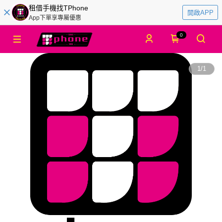
租借手機找TPhone
開啟APP
App下單享專屬優惠
0
1
/
1