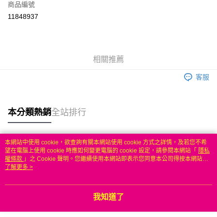
商品編號
信用卡分期付款
11848937
3 期 0 利率 每期
NT$749
21家銀行
6 期 0 利率 每期
NT$374
21家銀行
合作金庫商業銀行
第一商業銀行
華南商業銀行
彰化商業銀行
合作金庫商業銀行
第一商業銀行
LINE Pay
相關推薦
上海商業儲蓄銀行
台北富邦商業銀行
華南商業銀行
彰化商業銀行
國泰世華商業銀行
兆豐國際商業銀行
Apple Pay
上海商業儲蓄銀行
台北富邦商業銀行
客服
臺灣中小企業銀行
台中商業銀行
國泰世華商業銀行
兆豐國際商業銀行
匯豐（台灣）商業銀行
華泰商業銀行
悠遊付
臺灣中小企業銀行
台中商業銀行
聯邦商業銀行
遠東國際商業銀行
匯豐（台灣）商業銀行
華泰商業銀行
本分類熱銷
全站排行
ATM付款
元大商業銀行
永豐商業銀行
聯邦商業銀行
遠東國際商業銀行
玉山商業銀行
星展（台灣）商業銀行
元大商業銀行
永豐商業銀行
台新國際商業銀行
中國信託商業銀行
運送方式
玉山商業銀行
星展（台灣）商業銀行
本網站中使用 cookie，欲查詢有關本網站使用 cookie 方式之詳情，及若您不希
台灣樂天信用卡公司
台新國際商業銀行
中國信託商業銀行
熱門標籤
望在電腦上使用 cookie 時應如何變更電腦的 cookie 設定，請參閱本網站「
隱私
無
台灣樂天信用卡公司
權條款
」之 Cookie 聲明。您繼續使用本網站即表示您同意本公司得按本網站使
每筆NT$100，滿NT$50(含以上)免運費
用條款之 Cookie 聲明使用 cookie。
了解更多 >
我知道了