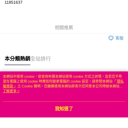
11851637
3 期 0 利率 每期
NT$506
21家銀行
6 期 0 利率 每期
NT$253
21家銀行
合作金庫商業銀行
第一商業銀行
華南商業銀行
彰化商業銀行
合作金庫商業銀行
第一商業銀行
LINE Pay
相關推薦
上海商業儲蓄銀行
台北富邦商業銀行
華南商業銀行
彰化商業銀行
國泰世華商業銀行
兆豐國際商業銀行
Apple Pay
上海商業儲蓄銀行
台北富邦商業銀行
客服
臺灣中小企業銀行
台中商業銀行
國泰世華商業銀行
兆豐國際商業銀行
匯豐（台灣）商業銀行
華泰商業銀行
悠遊付
臺灣中小企業銀行
台中商業銀行
聯邦商業銀行
遠東國際商業銀行
匯豐（台灣）商業銀行
華泰商業銀行
本分類熱銷
全站排行
ATM付款
元大商業銀行
永豐商業銀行
聯邦商業銀行
遠東國際商業銀行
玉山商業銀行
星展（台灣）商業銀行
元大商業銀行
永豐商業銀行
台新國際商業銀行
中國信託商業銀行
運送方式
玉山商業銀行
星展（台灣）商業銀行
本網站中使用 cookie，欲查詢有關本網站使用 cookie 方式之詳情，及若您不希
台灣樂天信用卡公司
台新國際商業銀行
中國信託商業銀行
熱門標籤
望在電腦上使用 cookie 時應如何變更電腦的 cookie 設定，請參閱本網站「
隱私
無
台灣樂天信用卡公司
權條款
」之 Cookie 聲明。您繼續使用本網站即表示您同意本公司得按本網站使
每筆NT$100，滿NT$50(含以上)免運費
用條款之 Cookie 聲明使用 cookie。
了解更多 >
我知道了