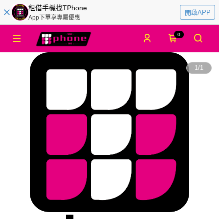
租借手機找TPhone
開啟APP
App下單享專屬優惠
0
1
/
1