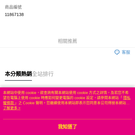
商品編號
信用卡分期付款
11867138
3 期 0 利率 每期
NT$249
21家銀行
6 期 0 利率 每期
NT$124
21家銀行
合作金庫商業銀行
第一商業銀行
華南商業銀行
彰化商業銀行
合作金庫商業銀行
第一商業銀行
LINE Pay
相關推薦
上海商業儲蓄銀行
台北富邦商業銀行
華南商業銀行
彰化商業銀行
國泰世華商業銀行
兆豐國際商業銀行
Apple Pay
上海商業儲蓄銀行
台北富邦商業銀行
客服
臺灣中小企業銀行
台中商業銀行
國泰世華商業銀行
兆豐國際商業銀行
匯豐（台灣）商業銀行
華泰商業銀行
悠遊付
臺灣中小企業銀行
台中商業銀行
聯邦商業銀行
遠東國際商業銀行
匯豐（台灣）商業銀行
華泰商業銀行
本分類熱銷
全站排行
ATM付款
元大商業銀行
永豐商業銀行
聯邦商業銀行
遠東國際商業銀行
玉山商業銀行
星展（台灣）商業銀行
元大商業銀行
永豐商業銀行
台新國際商業銀行
中國信託商業銀行
運送方式
玉山商業銀行
星展（台灣）商業銀行
本網站中使用 cookie，欲查詢有關本網站使用 cookie 方式之詳情，及若您不希
台灣樂天信用卡公司
台新國際商業銀行
中國信託商業銀行
熱門標籤
望在電腦上使用 cookie 時應如何變更電腦的 cookie 設定，請參閱本網站「
隱私
無
台灣樂天信用卡公司
權條款
」之 Cookie 聲明。您繼續使用本網站即表示您同意本公司得按本網站使
每筆NT$100，滿NT$50(含以上)免運費
用條款之 Cookie 聲明使用 cookie。
了解更多 >
我知道了