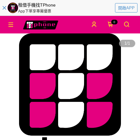
租借手機找TPhone
開啟APP
App下單享專屬優惠
0
1
/
1