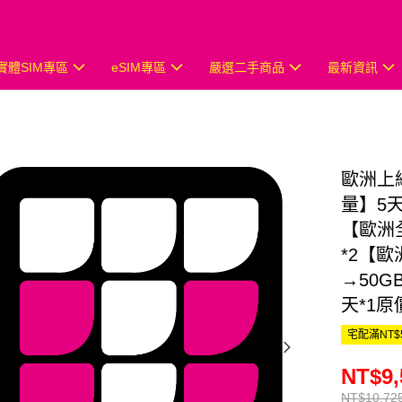
實體SIM專區
eSIM專區
嚴選二手商品
最新資訊
歐洲上
量】5
【歐洲
*2【
→50G
天*1原價
宅配滿NT$
NT$9,
NT$10,72