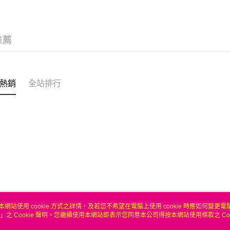
合作金
LINE Pay
上海商
華南商
國泰世
Apple Pay
上海商
臺灣中
國泰世
推薦
匯豐（
悠遊付
臺灣中
聯邦商
匯豐（
ATM付款
元大商
聯邦商
玉山商
元大商
熱銷
全站排行
台新國
玉山商
運送方式
台灣樂
台新國
台灣樂
無
每筆NT$1
本網站使用 cookie 方式之詳情，及若您不希望在電腦上使用 cookie 時應如何變更電腦的
」之 Cookie 聲明。您繼續使用本網站即表示您同意本公司得按本網站使用條款之 Coo
關於我們
客服資訊