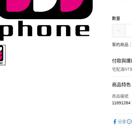
數量
客約商品
付款與運
宅配滿NT
付款方式
商品特色
信用卡一
商品編號
11891284
信用卡分
3 期 
分享
6 期 
合作金
華南商