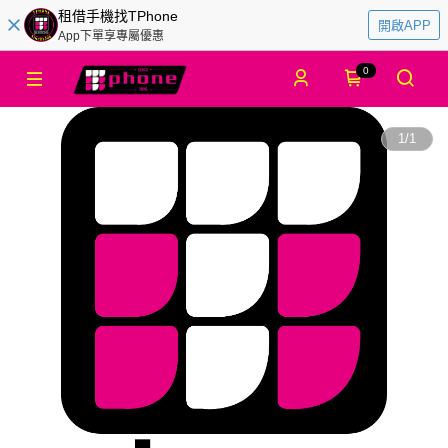
租借手機找TPhone
開啟APP
App下單享專屬優惠
0
1
/
1