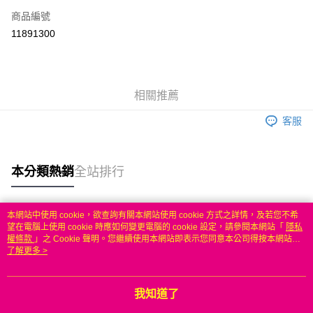
商品編號
信用卡分期付款
11891300
3 期 0 利率 每期
NT$671
21家銀行
6 期 0 利率 每期
NT$335
21家銀行
合作金庫商業銀行
第一商業銀行
華南商業銀行
彰化商業銀行
合作金庫商業銀行
第一商業銀行
LINE Pay
相關推薦
上海商業儲蓄銀行
台北富邦商業銀行
華南商業銀行
彰化商業銀行
國泰世華商業銀行
兆豐國際商業銀行
Apple Pay
上海商業儲蓄銀行
台北富邦商業銀行
客服
臺灣中小企業銀行
台中商業銀行
國泰世華商業銀行
兆豐國際商業銀行
匯豐（台灣）商業銀行
華泰商業銀行
悠遊付
臺灣中小企業銀行
台中商業銀行
聯邦商業銀行
遠東國際商業銀行
匯豐（台灣）商業銀行
華泰商業銀行
本分類熱銷
全站排行
ATM付款
元大商業銀行
永豐商業銀行
聯邦商業銀行
遠東國際商業銀行
玉山商業銀行
星展（台灣）商業銀行
元大商業銀行
永豐商業銀行
台新國際商業銀行
中國信託商業銀行
運送方式
玉山商業銀行
星展（台灣）商業銀行
本網站中使用 cookie，欲查詢有關本網站使用 cookie 方式之詳情，及若您不希
台灣樂天信用卡公司
台新國際商業銀行
中國信託商業銀行
熱門標籤
望在電腦上使用 cookie 時應如何變更電腦的 cookie 設定，請參閱本網站「
隱私
無
台灣樂天信用卡公司
權條款
」之 Cookie 聲明。您繼續使用本網站即表示您同意本公司得按本網站使
每筆NT$100，滿NT$50(含以上)免運費
用條款之 Cookie 聲明使用 cookie。
了解更多 >
我知道了