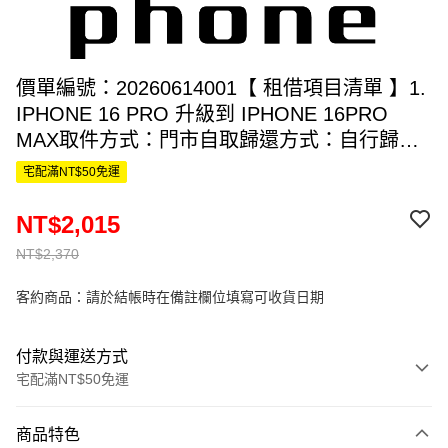
價單編號：20260614001【 租借項目清單 】1.
IPHONE 16 PRO 升級到 IPHONE 16PRO
MAX取件方式：門市自取歸還方式：自行歸還
取件日期：2026-06-15 歸還日期：2026-06-18
宅配滿NT$50免運
租借天數：3 天 總租金費用：原價 $2370，折
扣後 $2015
NT$2,015
NT$2,370
客約商品：請於結帳時在備註欄位填寫可收貨日期
付款與運送方式
宅配滿NT$50免運
付款方式
商品特色
信用卡一次付款