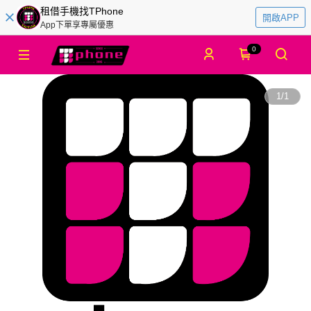
租借手機找TPhone
開啟APP
App下單享專屬優惠
0
1
/
1