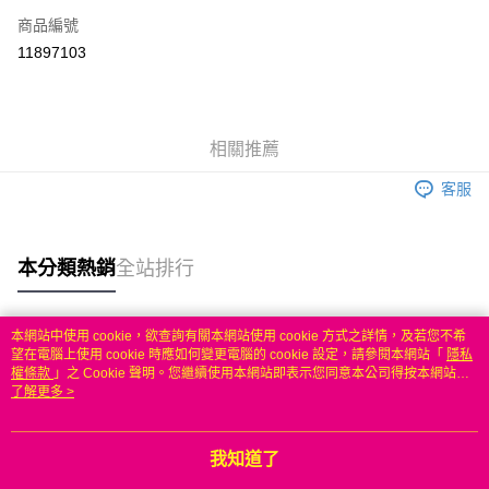
商品編號
信用卡分期付款
11897103
3 期 0 利率 每期
NT$1,166
21家銀行
6 期 0 利率 每期
NT$583
21家銀行
合作金庫商業銀行
第一商業銀行
華南商業銀行
彰化商業銀行
合作金庫商業銀行
第一商業銀行
LINE Pay
相關推薦
上海商業儲蓄銀行
台北富邦商業銀行
華南商業銀行
彰化商業銀行
國泰世華商業銀行
兆豐國際商業銀行
Apple Pay
上海商業儲蓄銀行
台北富邦商業銀行
客服
臺灣中小企業銀行
台中商業銀行
國泰世華商業銀行
兆豐國際商業銀行
匯豐（台灣）商業銀行
華泰商業銀行
悠遊付
臺灣中小企業銀行
台中商業銀行
聯邦商業銀行
遠東國際商業銀行
匯豐（台灣）商業銀行
華泰商業銀行
本分類熱銷
全站排行
ATM付款
元大商業銀行
永豐商業銀行
聯邦商業銀行
遠東國際商業銀行
玉山商業銀行
星展（台灣）商業銀行
元大商業銀行
永豐商業銀行
台新國際商業銀行
中國信託商業銀行
運送方式
玉山商業銀行
星展（台灣）商業銀行
本網站中使用 cookie，欲查詢有關本網站使用 cookie 方式之詳情，及若您不希
台灣樂天信用卡公司
台新國際商業銀行
中國信託商業銀行
熱門標籤
望在電腦上使用 cookie 時應如何變更電腦的 cookie 設定，請參閱本網站「
隱私
無
台灣樂天信用卡公司
權條款
」之 Cookie 聲明。您繼續使用本網站即表示您同意本公司得按本網站使
每筆NT$100，滿NT$50(含以上)免運費
用條款之 Cookie 聲明使用 cookie。
了解更多 >
我知道了