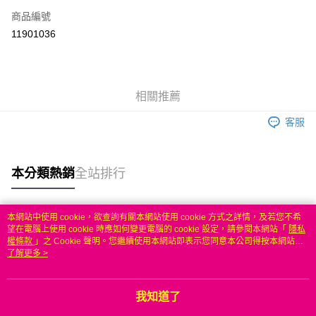
商品編號
信用卡分期付款
11901036
3 期 0 利率 每期
NT$770
21家銀行
6 期 0 利率 每期
NT$385
21家銀行
合作金庫商業銀行
第一商業銀行
華南商業銀行
彰化商業銀行
合作金庫商業銀行
第一商業銀行
LINE Pay
相關推薦
上海商業儲蓄銀行
台北富邦商業銀行
華南商業銀行
彰化商業銀行
國泰世華商業銀行
兆豐國際商業銀行
Apple Pay
上海商業儲蓄銀行
台北富邦商業銀行
客服
臺灣中小企業銀行
台中商業銀行
國泰世華商業銀行
兆豐國際商業銀行
匯豐（台灣）商業銀行
華泰商業銀行
悠遊付
臺灣中小企業銀行
台中商業銀行
聯邦商業銀行
遠東國際商業銀行
匯豐（台灣）商業銀行
華泰商業銀行
本分類熱銷
全站排行
ATM付款
元大商業銀行
永豐商業銀行
聯邦商業銀行
遠東國際商業銀行
玉山商業銀行
星展（台灣）商業銀行
元大商業銀行
永豐商業銀行
台新國際商業銀行
中國信託商業銀行
運送方式
玉山商業銀行
星展（台灣）商業銀行
本網站中使用 cookie，欲查詢有關本網站使用 cookie 方式之詳情，及若您不希
台灣樂天信用卡公司
台新國際商業銀行
中國信託商業銀行
熱門標籤
望在電腦上使用 cookie 時應如何變更電腦的 cookie 設定，請參閱本網站「
隱私
無
台灣樂天信用卡公司
權條款
」之 Cookie 聲明。您繼續使用本網站即表示您同意本公司得按本網站使
每筆NT$100，滿NT$50(含以上)免運費
用條款之 Cookie 聲明使用 cookie。
了解更多 >
我知道了