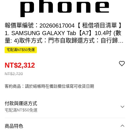
報價單編號：20260617004【 租借項目清單 】
1. SAMSUNG GALAXY Tab【A7】10.4吋 (數
量: 4)取件方式：門市自取歸還方式：自行歸還
取件日期：2026-06-18歸還日期：2026-06-22
宅配滿NT$50免運
租借天數：4 天總租金費用：原價 $2720，折
扣後 $2312
NT$2,312
NT$2,720
客約商品：請於結帳時在備註欄位填寫可收貨日期
付款與運送方式
宅配滿NT$50免運
付款方式
商品特色
信用卡一次付款