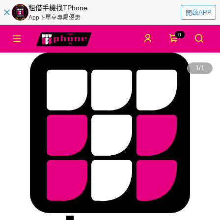
租借手機找TPhone
開啟APP
App下單享專屬優惠
0
1
/
1