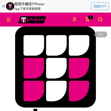
租借手機找TPhone
開啟APP
App下單享專屬優惠
0
1
/
1