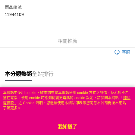
商品編號
信用卡分期付款
11944109
3 期 0 利率 每期
NT$183
21家銀行
6 期 0 利率 每期
NT$91
21家銀行
合作金庫商業銀行
第一商業銀行
華南商業銀行
彰化商業銀行
合作金庫商業銀行
第一商業銀行
LINE Pay
相關推薦
上海商業儲蓄銀行
台北富邦商業銀行
華南商業銀行
彰化商業銀行
國泰世華商業銀行
兆豐國際商業銀行
Apple Pay
上海商業儲蓄銀行
台北富邦商業銀行
客服
臺灣中小企業銀行
台中商業銀行
國泰世華商業銀行
兆豐國際商業銀行
匯豐（台灣）商業銀行
華泰商業銀行
悠遊付
臺灣中小企業銀行
台中商業銀行
聯邦商業銀行
遠東國際商業銀行
匯豐（台灣）商業銀行
華泰商業銀行
本分類熱銷
全站排行
ATM付款
元大商業銀行
永豐商業銀行
聯邦商業銀行
遠東國際商業銀行
玉山商業銀行
星展（台灣）商業銀行
元大商業銀行
永豐商業銀行
台新國際商業銀行
中國信託商業銀行
運送方式
玉山商業銀行
星展（台灣）商業銀行
本網站中使用 cookie，欲查詢有關本網站使用 cookie 方式之詳情，及若您不希
台灣樂天信用卡公司
台新國際商業銀行
中國信託商業銀行
熱門標籤
望在電腦上使用 cookie 時應如何變更電腦的 cookie 設定，請參閱本網站「
隱私
無
台灣樂天信用卡公司
權條款
」之 Cookie 聲明。您繼續使用本網站即表示您同意本公司得按本網站使
每筆NT$100，滿NT$50(含以上)免運費
用條款之 Cookie 聲明使用 cookie。
了解更多 >
我知道了