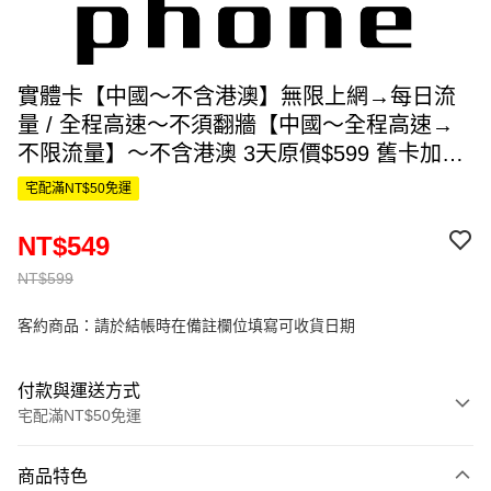
實體卡【中國～不含港澳】無限上網→每日流
量 / 全程高速～不須翻牆【中國～全程高速→
不限流量】～不含港澳 3天原價$599 舊卡加值
優惠$50 =$549
宅配滿NT$50免運
NT$549
NT$599
客約商品：請於結帳時在備註欄位填寫可收貨日期
付款與運送方式
宅配滿NT$50免運
付款方式
商品特色
信用卡一次付款