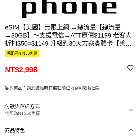
eSIM【美國】無限上網 →總流量【總流量
→30GB】～支援電信→ATT原價$1199 老客人
折扣$50=$1149 升級到30天方案實體卡【美
國】原裝方案 無限上網 含當地通話/門號
宅配滿NT$50免運
→AT&T 原價$1899 老客人折扣$50=$1849 升
級到30天方案總共費用$1149+$1849=$2998
NT$2,998
客約商品：請於結帳時在備註欄位填寫可收貨日期
付款與運送方式
宅配滿NT$50免運
付款方式
商品特色
信用卡一次付款