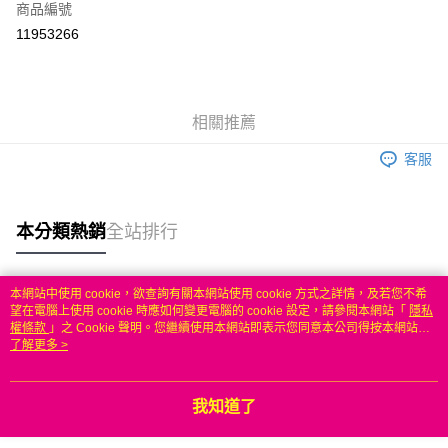
商品編號
信用卡分期付款
11953266
3 期 0 利率 每期
NT$999
21家銀行
6 期 0 利率 每期
NT$499
21家銀行
合作金庫商業銀行
第一商業銀行
華南商業銀行
彰化商業銀行
合作金庫商業銀行
第一商業銀行
LINE Pay
相關推薦
上海商業儲蓄銀行
台北富邦商業銀行
華南商業銀行
彰化商業銀行
國泰世華商業銀行
兆豐國際商業銀行
Apple Pay
上海商業儲蓄銀行
台北富邦商業銀行
客服
臺灣中小企業銀行
台中商業銀行
國泰世華商業銀行
兆豐國際商業銀行
匯豐（台灣）商業銀行
華泰商業銀行
悠遊付
臺灣中小企業銀行
台中商業銀行
聯邦商業銀行
遠東國際商業銀行
匯豐（台灣）商業銀行
華泰商業銀行
本分類熱銷
全站排行
ATM付款
元大商業銀行
永豐商業銀行
聯邦商業銀行
遠東國際商業銀行
玉山商業銀行
星展（台灣）商業銀行
元大商業銀行
永豐商業銀行
台新國際商業銀行
中國信託商業銀行
運送方式
玉山商業銀行
星展（台灣）商業銀行
本網站中使用 cookie，欲查詢有關本網站使用 cookie 方式之詳情，及若您不希
台灣樂天信用卡公司
台新國際商業銀行
中國信託商業銀行
熱門標籤
望在電腦上使用 cookie 時應如何變更電腦的 cookie 設定，請參閱本網站「
隱私
無
台灣樂天信用卡公司
權條款
」之 Cookie 聲明。您繼續使用本網站即表示您同意本公司得按本網站使
每筆NT$100，滿NT$50(含以上)免運費
用條款之 Cookie 聲明使用 cookie。
了解更多 >
我知道了