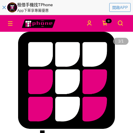
租借手機找TPhone
開啟APP
App下單享專屬優惠
0
1
/
1