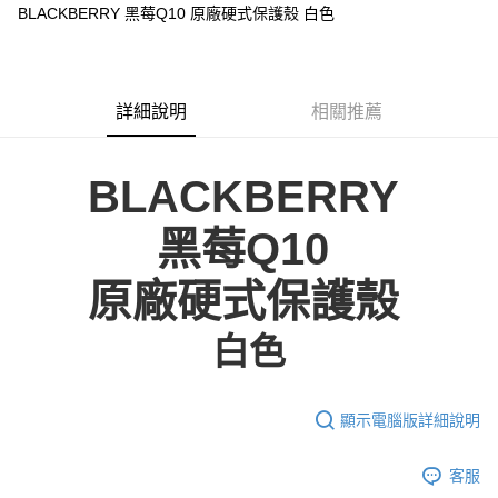
悠遊付
BLACKBERRY 黑莓Q10 原廠硬式保護殼 白色
ATM付款
運送方式
詳細說明
相關推薦
便利帶 2~3工作天(國定假日無配送)
每筆NT$65，滿NT$199(含以上)免運費
BLACKBERRY
到店自取-台北信義門市 (租借商品請先詢問客服)
黑莓Q10
每筆NT$100，滿NT$199(含以上)免運費
原廠硬式保護殼
白色
顯示電腦版詳細說明
客服