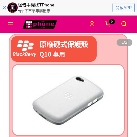
租借手機找TPhone
開啟APP
App下單享專屬優惠
0
1
/
2