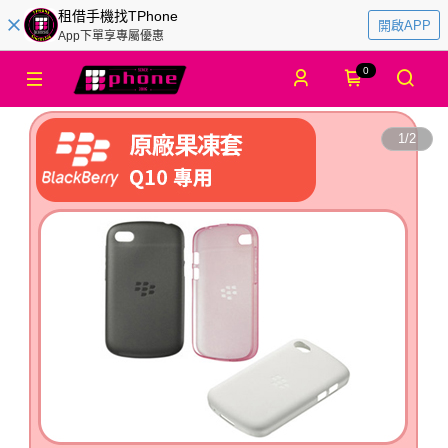
租借手機找TPhone
開啟APP
App下單享專屬優惠
0
1
/
2