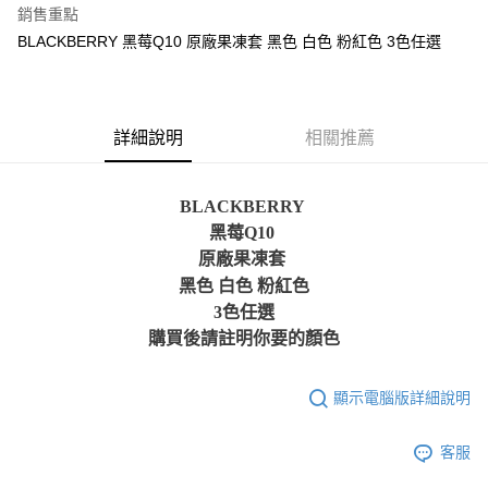
銷售重點
悠遊付
BLACKBERRY 黑莓Q10 原廠果凍套 黑色 白色 粉紅色 3色任選
ATM付款
運送方式
詳細說明
相關推薦
便利帶 2~3工作天(國定假日無配送)
每筆NT$65，滿NT$199(含以上)免運費
BLACKBERRY
黑莓Q10
到店自取-台北信義門市 (租借商品請先詢問客服)
原廠果凍套
每筆NT$100，滿NT$199(含以上)免運費
黑色 白色 粉紅色
3色任選
購買後請註明你要的顏色
顯示電腦版詳細說明
客服